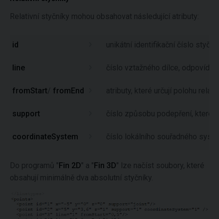
Relativní styčníky mohou obsahovat následující atributy:
id
unikátní identifikační číslo styční
line
číslo vztažného dílce, odpovídá I
fromStart
/
fromEnd
atributy, které určují polohu relat
support
číslo způsobu podepření, které 
coordinateSystem
číslo lokálního souřadného syst
Do programů "
Fin 2D
" a "
Fin 3D
" lze načíst soubory, které
obsahují minimálně dva absolutní styčníky.