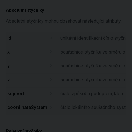
Absolutní styčníky
Absolutní styčníky mohou obsahovat následující atributy:
id
unikátní identifikační číslo styčníku
x
souřadnice styčníku ve směru osy
y
souřadnice styčníku ve směru osy
z
souřadnice styčníku ve směru osy
support
číslo způsobu podepření, které o
coordinateSystem
číslo lokálního souřadného systém
Relativní styčníky