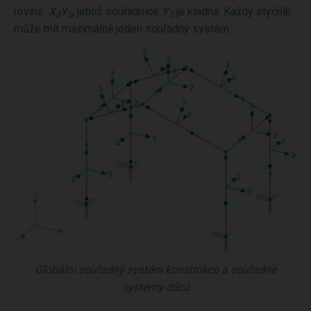
rovině
X
Y
, jehož souřadnice
Y
je kladná. Každý styčník
S
S
S
může mít maximálně jeden souřadný systém.
Globální souřadný systém konstrukce a souřadné
systémy dílců