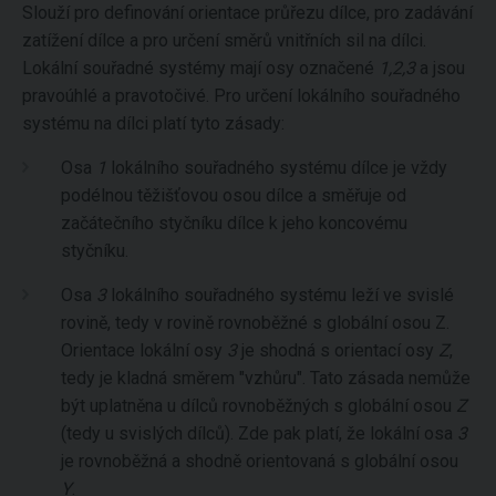
Slouží pro definování orientace průřezu dílce, pro zadávání
zatížení dílce a pro určení směrů vnitřních sil na dílci.
Lokální souřadné systémy mají osy označené
1,2,3
a jsou
pravoúhlé a pravotočivé. Pro určení lokálního souřadného
systému na dílci platí tyto zásady:
Osa
1
lokálního souřadného systému dílce je vždy
podélnou těžišťovou osou dílce a směřuje od
začátečního styčníku dílce k jeho koncovému
styčníku.
Osa
3
lokálního souřadného systému leží ve svislé
rovině, tedy v rovině rovnoběžné s globální osou Z.
Orientace lokální osy
3
je shodná s orientací osy
Z
,
tedy je kladná směrem "vzhůru". Tato zásada nemůže
být uplatněna u dílců rovnoběžných s globální osou
Z
(tedy u svislých dílců). Zde pak platí, že lokální osa
3
je rovnoběžná a shodně orientovaná s globální osou
Y
.