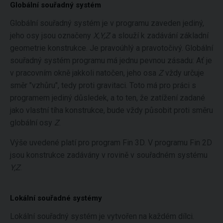
Globální souřadný systém
Globální souřadný systém je v programu zaveden jediný,
jeho osy jsou označeny
X,Y,Z
a slouží k zadávání základní
geometrie konstrukce. Je pravoúhlý a pravotočivý. Globální
souřadný systém programu má jednu pevnou zásadu: Ať je
v pracovním okně jakkoli natočen, jeho osa
Z
vždy určuje
směr "vzhůru", tedy proti gravitaci. Toto má pro práci s
programem jediný důsledek, a to ten, že zatížení zadané
jako vlastní tíha konstrukce, bude vždy působit proti směru
globální osy
Z
.
Výše uvedené platí pro program Fin 3D. V programu Fin 2D
jsou konstrukce zadávány v rovině v souřadném systému
Y,Z
.
Lokální souřadné systémy
Lokální souřadný systém je vytvořen na každém dílci.