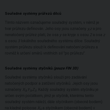
Souřadné systémy průřezů dílců
Tímto názvem označujeme souřadný systém, v němž je
tvar průřezu definován. Jeho osy jsou označeny
y,z
a pro
nenatočený průřez platí, že osa
y
se kryje s osou
2
a osa
z
s osou
3
lokálního souřadného systému dílce. Souřadný
systém průřezu slouží k definování natočení průřezu a
rovněž k určení směrů vnitřních sil "po průřezu".
Souřadné systémy styčníků
(pouze FIN 3D)
Souřadné systémy styčníků slouží pro zadávání
natočených podpor a zatížení styčníků. Jejich osy jsou
označeny
X
,
Y
,
Z
. Každý souřadný systém styčníku je
S
S
S
určen svým počátkem, jímž je styčník, kterému tento
souřadný systém náleží, dále styčníkem (obecně bodem)
na kladné poloose
X
a styčníkem (obecně bodem) v
S