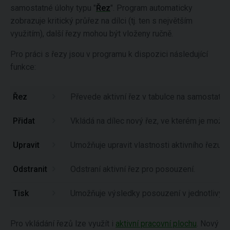
samostatné úlohy typu "
Řez
". Program automaticky
zobrazuje kritický průřez na dílci (tj. ten s největším
využitím), další řezy mohou být vloženy ručně.
Pro práci s řezy jsou v programu k dispozici následující
funkce:
Řez
Převede aktivní řez v tabulce na samostatno
Přidat
Vkládá na dílec nový řez, ve kterém je mož
Upravit
Umožňuje upravit vlastnosti aktivního řezu p
Odstranit
Odstraní aktivní řez pro posouzení.
Tisk
Umožňuje výsledky posouzení v jednotlivých
Pro vkládání řezů lze využít i
aktivní pracovní plochu
. Nový