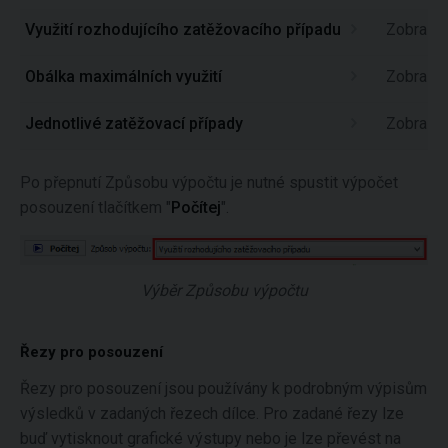
Využití rozhodujícího zatěžovacího případu
Zobrazuje
Obálka maximálních využití
Zobrazuj
Jednotlivé zatěžovací případy
Zobrazí 
Po přepnutí Způsobu výpočtu je nutné spustit výpočet
posouzení tlačítkem "
Počítej
".
Výběr Způsobu výpočtu
Řezy pro posouzení
Řezy pro posouzení jsou používány k podrobným výpisům
výsledků v zadaných řezech dílce. Pro zadané řezy lze
buď vytisknout grafické výstupy nebo je lze převést na