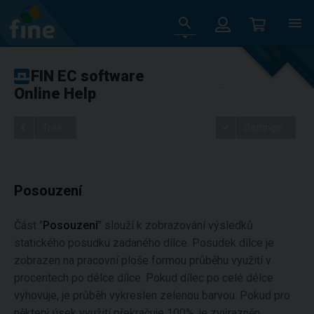
FIN EC software
Online Help
Tree
Settings
Posouzení
Část "
Posouzení
" slouží k zobrazování výsledků
statického posudku zadaného dílce. Posudek dílce je
zobrazen na pracovní ploše formou průběhu využití v
procentech po délce dílce. Pokud dílec po celé délce
vyhovuje, je průběh vykreslen zelenou barvou. Pokud pro
některý úsek využití překračuje 100%, je zvýrazněn