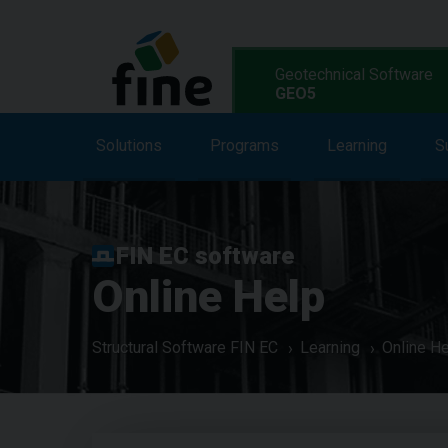
Geotechnical Software
GEO5
Solutions
Solutions
Features
Programs
Programs
Learning
S
L
FIN EC software
Online Help
Structural Software FIN EC
Learning
Online H