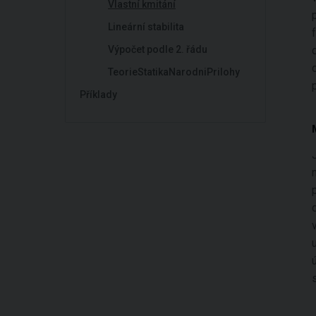
Vlastní kmitání
Lineární stabilita
Výpočet podle 2. řádu
TeorieStatikaNarodniPrilohy
Příklady