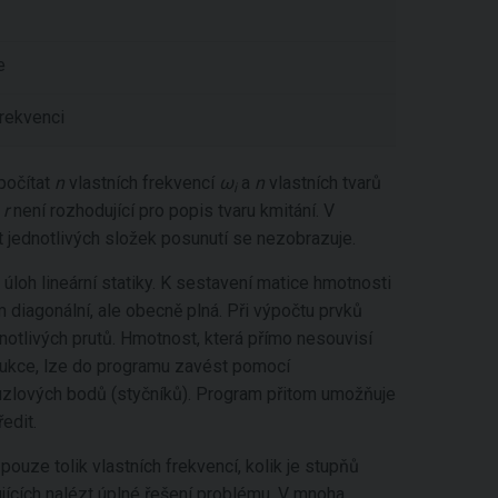
e
frekvenci
počítat
n
vlastních frekvencí
ω
a
n
vlastních tvarů
i
u
r
není rozhodující pro popis tvaru kmitání. V
 jednotlivých složek posunutí se nezobrazuje.
úloh lineární statiky. K sestavení matice hmotnosti
 diagonální, ale obecně plná. Při výpočtu prvků
otlivých prutů. Hmotnost, která přímo nesouvisí
rukce, lze do programu zavést pomocí
zlových bodů (styčníků). Program přitom umožňuje
edit.
ouze tolik vlastních frekvencí, kolik je stupňů
jících nalézt úplné řešení problému. V mnoha