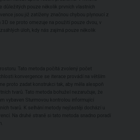
e důležitých pouze několik prvních vlastních
rekvence jsou již zatíženy značnou chybou plynoucí z
n 3D se proto omezuje na použití pouze dvou, v
ozsáhlých úloh, kdy nás zajímá pouze několik
rostoru. Tato metoda počítá zvolený počet
ychlosti konvergence se iterace provádí na větším
eme proto zadat konstrukci tak, aby měla alespoň
ních tvarů. Tato metoda bohužel nezaručuje, že
gram vybaven Sturmovou kontrolou informující
ích tvarů. K selhání metody nejčastěji dochází u
vencí. Na druhé straně si tato metoda snadno poradí
m.