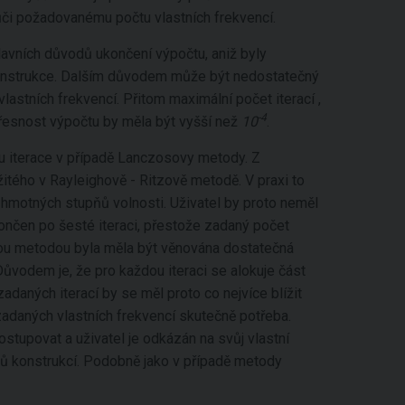
ůči požadovanému počtu vlastních frekvencí.
avních důvodů ukončení výpočtu, aniž byly
konstrukce. Dalším důvodem může být nedostatečný
astních frekvencí. Přitom maximální počet iterací ,
-4
řesnost výpočtu by měla být vyšší než
10
.
u iterace v případě Lanczosovy metody. Z
itého v Rayleighově - Ritzově metodě. V praxi to
hmotných stupňů volnosti. Uživatel by proto neměl
končen po šesté iteraci, přestože zadaný počet
vou metodou byla měla být věnována dostatečná
 Důvodem je, že pro každou iteraci se alokuje část
zadaných iterací by se měl proto co nejvíce blížit
zadaných vlastních frekvencí skutečně potřeba.
stupovat a uživatel je odkázán na svůj vlastní
ů konstrukcí. Podobně jako v případě metody