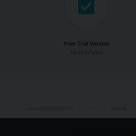
Free Trial Version
Try our software.
Structural Software FIN EC
Learning