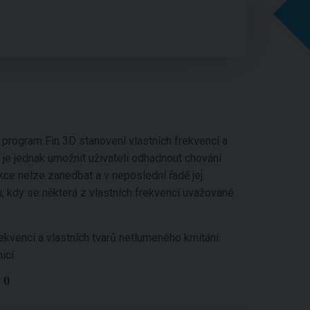
e program Fin 3D stanovení vlastních frekvencí a
 je jednak umožnit uživateli odhadnout chování
kce nelze zanedbat a v neposlední řadě jej
, kdy se některá z vlastních frekvencí uvažované
rekvencí a vlastních tvarů netlumeného kmitání
icí