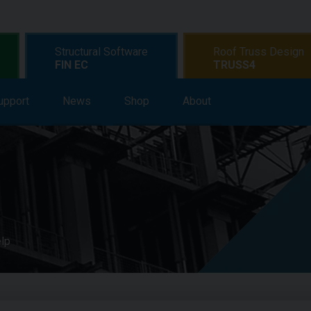
Structural Software
Roof Truss Design
FIN EC
TRUSS4
upport
earning
News
Support
Shop
News
About
Shop
About
elp