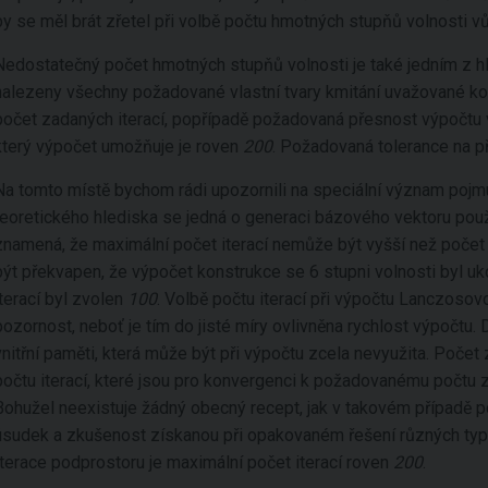
by se měl brát zřetel při volbě počtu hmotných stupňů volnosti v
Nedostatečný počet hmotných stupňů volnosti je také jedním z hl
nalezeny všechny požadované vlastní tvary kmitání uvažované 
počet zadaných iterací, popřípadě požadovaná přesnost výpočtu vl
který výpočet umožňuje je roven
200
. Požadovaná tolerance na p
Na tomto místě bychom rádi upozornili na speciální význam pojm
teoretického hlediska se jedná o generaci bázového vektoru použ
znamená, že maximální počet iterací nemůže být vyšší než počet 
být překvapen, že výpočet konstrukce se 6 stupni volnosti byl u
iterací byl zvolen
100
. Volbě počtu iterací při výpočtu Lanczoso
pozornost, neboť je tím do jisté míry ovlivněna rychlost výpočtu.
vnitřní paměti, která může být při výpočtu zcela nevyužita. Počet 
počtu iterací, které jsou pro konvergenci k požadovanému počtu 
Bohužel neexistuje žádný obecný recept, jak v takovém případě po
úsudek a zkušenost získanou při opakovaném řešení různých typ
Iterace podprostoru je maximální počet iterací roven
200
.