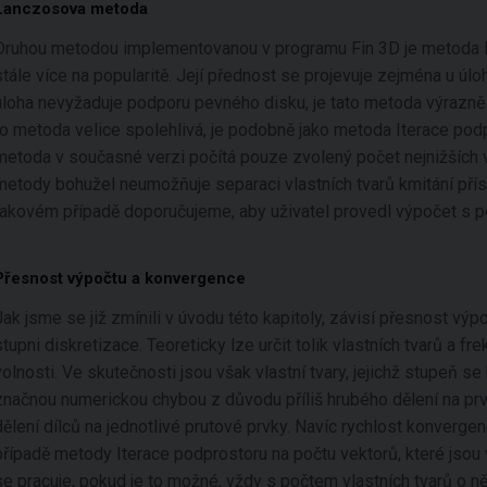
Lanczosova metoda
Druhou metodou implementovanou v programu Fin 3D je metoda 
stále více na popularitě. Její přednost se projevuje zejména u ú
úloha nevyžaduje podporu pevného disku, je tato metoda výrazně r
to metoda velice spolehlivá, je podobně jako metoda Iterace pod
metoda v současné verzi počítá pouze zvolený počet nejnižších 
metody bohužel neumožňuje separaci vlastních tvarů kmitání přís
takovém případě doporučujeme, aby uživatel provedl výpočet s 
Přesnost výpočtu a konvergence
Jak jsme se již zmínili v úvodu této kapitoly, závisí přesnost vý
stupni diskretizace. Teoreticky lze určit tolik vlastních tvarů a f
volnosti. Ve skutečnosti jsou však vlastní tvary, jejichž stupeň s
značnou numerickou chybou z důvodu příliš hrubého dělení na prvk
dělení dílců na jednotlivé prutové prvky. Navíc rychlost konverge
případě metody Iterace podprostoru na počtu vektorů, které jsou ve
se pracuje, pokud je to možné, vždy s počtem vlastních tvarů o n