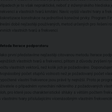
případech je to však nepraktické, neboť z inženýrského hlediska j
frekvencí a vlastních tvarů kmitání. Navíc vyšší vlastní tvary a f
diskretizace konstrukce na jednotlivé konečné prvky. Program Fi
dnešní době nejčastěji používaných, metod určených pro řešení r
prvních vlastních tvarů a frekvencí.
Metoda Iterace podporstoru
Jako první představíme nejčastěji citovanou metodu Iterace podp
nejnižších vlastních tvarů a frekvencí, přitom z důvodu zvýšení r
počtu vlastních vektorů, než kolik jich je požadováno. Doporučuj
dvojnásobný počet stupňů volnosti než je požadovaný počet vlast
vypočtené vlastní frekvence jsou právě ty nejnižší. Proto je pro
uživatele o případném vynechání některého z požadovaných vlastn
úloh, pro které jsou charakteristické shluky s větším počtem frek
s vlastními tvary příslušejícími vícenásobným vlastním frekvencí