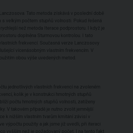
Lanczosova. Tato metoda získává v poslední době
loh s velkým počtem stupňů volnosti. Pokud řešená
ychlejší než metoda Iterace podprostoru. I když je
prostoru doplněna Sturmovou kontrolou. I tato
vlastních frekvencí. Současná verze Lanczosovy
lušející vícenásobným vlastním frekvencím. V
použitím obou výše uvedených metod.
počtu jednotlivých vlastních frekvencí na zvoleném
rekvencí, kolik je v konstrukci hmotných stupňů
e blíží počtu hmotných stupňů volnosti, zatíženy
y. V takovém případě je nutno zvolit jemnější
nce k nižším vlastním tvarům kmitání závisí v
 výpočtu použity a jak jsme již uvedli, při iteraci
ěco vyšším než je požadovaný počet. I na tento fakt