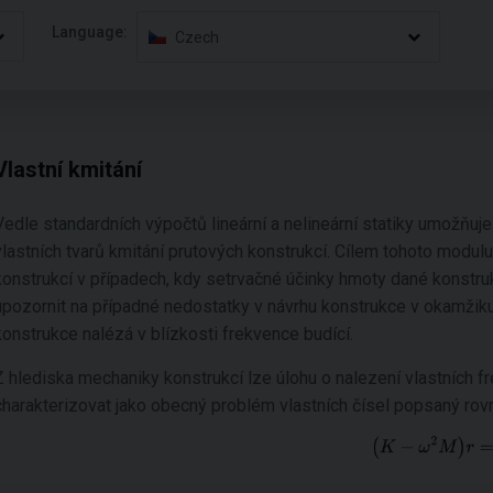
Language:
Czech
Vlastní kmitání
Vedle standardních výpočtů lineární a nelineární statiky umožňuj
vlastních tvarů kmitání prutových konstrukcí. Cílem tohoto modulu
konstrukcí v případech, kdy setrvačné účinky hmoty dané konstru
upozornit na případné nedostatky v návrhu konstrukce v okamžiku
konstrukce nalézá v blízkosti frekvence budící.
Z hlediska mechaniky konstrukcí lze úlohu o nalezení vlastních f
charakterizovat jako obecný problém vlastních čísel popsaný rovn