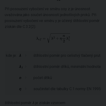
Při posouzení vybočení ve směru osy z je únosnost
uvažována jako součet únosností jednotlivých prvků. Při
posouzení vybočení ve směru y je účinný štíhlostní poměr
získán dle C.3.2(2):
kde je:
λ
štíhlostní poměr pro celistvý tlačený prut
λ
štíhlostní poměr dříků, minimální hodnota je
1
n
počet dříků
η
součinitel dle tabulky C.1 normy EN 1995-1
štíhlostní poměr
λ
je získán vzorcem