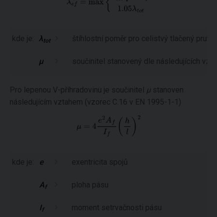
kde je:
λ
štíhlostní poměr pro celistvý tlačený pru
tot
μ
součinitel stanovený dle následujících vzt
Pro lepenou V-příhradovinu je součinitel
μ
stanoven
následujícím vztahem (vzorec C.16 v EN 1995-1-1)
kde je:
e
exentricita spojů
A
ploha pásu
f
I
moment setrvačnosti pásu
f