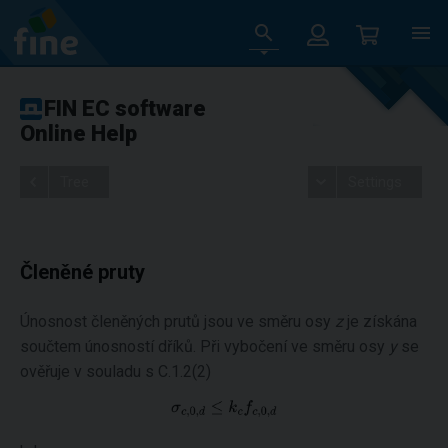
FIN EC software
Online Help
Tree
Settings
Členěné pruty
Únosnost členěných prutů jsou ve směru osy
z
je získána
součtem únosností dříků. Při vybočení ve směru osy
y
se
ověřuje v souladu s C.1.2(2)