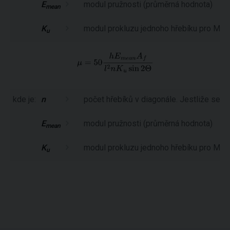
E
modul pružnosti (průměrná hodnota)
mean
K
modul prokluzu jednoho hřebíku pro MS
u
kde je:
n
počet hřebíků v diagonále. Jestliže se 
E
modul pružnosti (průměrná hodnota)
mean
K
modul prokluzu jednoho hřebíku pro MS
u