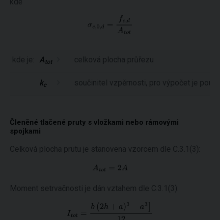
kde
kde je:
A
celková plocha průřezu
tot
k
součinitel vzpěrnosti, pro výpočet je použi
c
Členěné tlačené pruty s vložkami nebo rámovými
spojkami
Celková plocha prutu je stanovena vzorcem dle C.3.1(3):
Moment setrvačnosti je dán vztahem dle C.3.1(3):