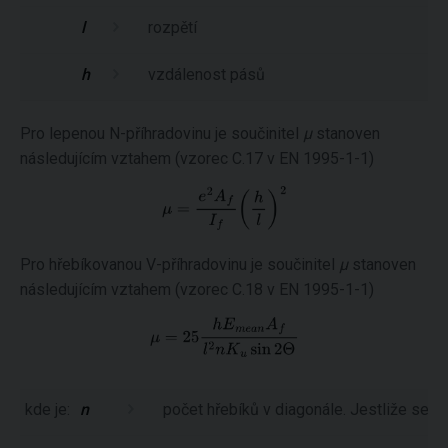
l
rozpětí
h
vzdálenost pásů
Pro lepenou N-příhradovinu je součinitel
μ
stanoven
následujícím vztahem (vzorec C.17 v EN 1995-1-1)
Pro hřebíkovanou V-příhradovinu je součinitel
μ
stanoven
následujícím vztahem (vzorec C.18 v EN 1995-1-1)
kde je:
n
počet hřebíků v diagonále. Jestliže se 