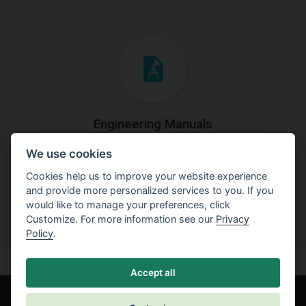
Engineering Manuals
We use cookies
Step by steps guides on how
to solve a specific tasks.
Cookies help us to improve your website experience
and provide more personalized services to you. If you
would like to manage your preferences, click
Customize. For more information see our
Privacy
Policy
.
Accept all