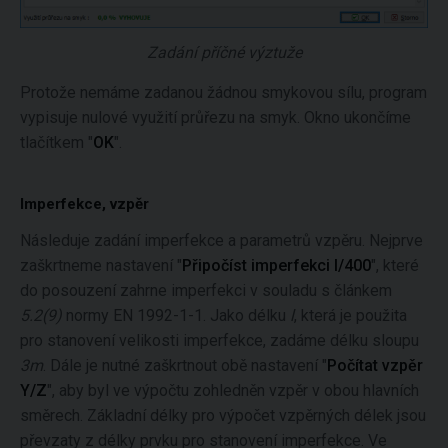
Zadání příčné výztuže
Protože nemáme zadanou žádnou smykovou sílu, program
vypisuje nulové využití průřezu na smyk. Okno ukončíme
tlačítkem "
OK
".
Imperfekce, vzpěr
Následuje zadání imperfekce a parametrů vzpěru. Nejprve
zaškrtneme nastavení "
Připočíst imperfekci l/400
", které
do posouzení zahrne imperfekci v souladu s článkem
5.2(9)
normy EN 1992-1-1. Jako délku
l
, která je použita
pro stanovení velikosti imperfekce, zadáme délku sloupu
3m
. Dále je nutné zaškrtnout obě nastavení "
Počítat vzpěr
Y/Z
", aby byl ve výpočtu zohledněn vzpěr v obou hlavních
směrech. Základní délky pro výpočet vzpěrných délek jsou
převzaty z délky prvku pro stanovení imperfekce. Ve