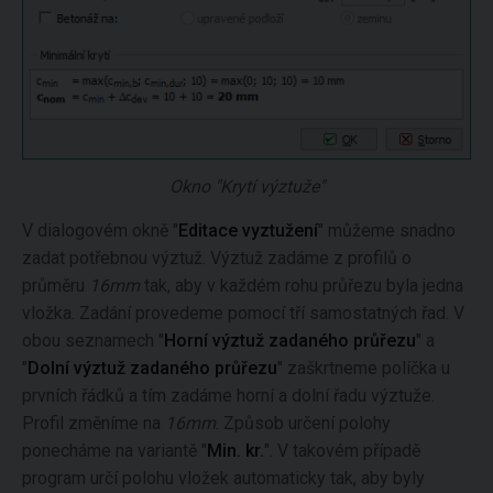
Okno "Krytí výztuže"
V dialogovém okně "
Editace vyztužení
" můžeme snadno
zadat potřebnou výztuž. Výztuž zadáme z profilů o
průměru
16mm
tak, aby v každém rohu průřezu byla jedna
vložka. Zadání provedeme pomocí tří samostatných řad. V
obou seznamech "
Horní výztuž zadaného průřezu
" a
"
Dolní výztuž zadaného průřezu
" zaškrtneme políčka u
prvních řádků a tím zadáme horní a dolní řadu výztuže.
Profil změníme na
16mm
. Způsob určení polohy
ponecháme na variantě "
Min. kr.
". V takovém případě
program určí polohu vložek automaticky tak, aby byly