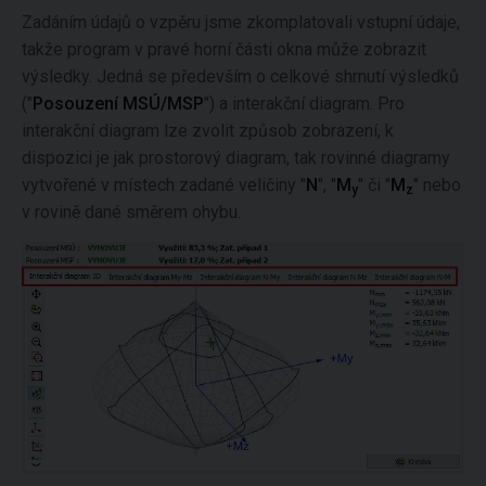
Zadáním údajů o vzpěru jsme zkomplatovali vstupní údaje,
takže program v pravé horní části okna může zobrazit
výsledky. Jedná se především o celkové shrnutí výsledků
("
Posouzení MSÚ/MSP
") a interakční diagram. Pro
interakční diagram lze zvolit způsob zobrazení, k
dispozici je jak prostorový diagram, tak rovinné diagramy
vytvořené v místech zadané veličiny "
N
", "
M
" či "
M
" nebo
y
z
v rovině dané směrem ohybu.