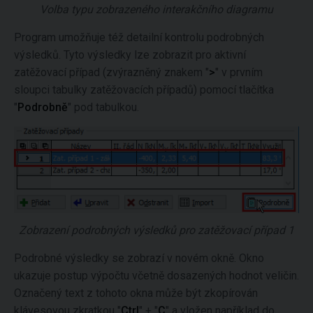
Volba typu zobrazeného interakčního diagramu
Program umožňuje též detailní kontrolu podrobných
výsledků. Tyto výsledky lze zobrazit pro aktivní
zatěžovací případ (zvýrazněný znakem "
>
" v prvním
sloupci tabulky zatěžovacích případů) pomocí tlačítka
"
Podrobně
" pod tabulkou.
Zobrazení podrobných výsledků pro zatěžovací případ 1
Podrobné výsledky se zobrazí v novém okně. Okno
ukazuje postup výpočtu včetně dosazených hodnot veličin.
Označený text z tohoto okna může být zkopírován
klávesovou zkratkou "
Ctrl
" + "
C
" a vložen například do