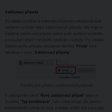
Zatěžovací případy
Po zadání průřezu a materiálu můžeme pokračovat buď
zadáním výztuže nebo zatěžovacích případů. My nejprve
zadáme zatěžovací případ, neboť poté uvidíme výsledky
posouzení ihned v průběhu zadávání výztuže. Pro zadání
zatěžovacího případu využijeme tlačítko "
Přidat
" pod
tabulkou v části "
Zatěžovací případy
".
Tlačítko pro přidání zatěžovacích případů
V dialogovém okně "
Nový zatěžovací případ
" nejprve
zvolíme "
Typ kombinace
". Tato volba určuje, dle jakého
kombinačního předpisu byly získány vnitřní síly a pro jaký