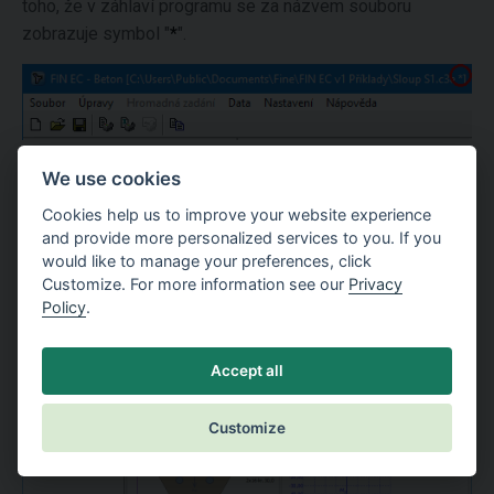
toho, že v záhlaví programu se za názvem souboru
zobrazuje symbol "
*
".
Indikace neuloženého stavu úlohy
We use cookies
Protože jsme v průběhu zadávání splnili všechna
Cookies help us to improve your website experience
konstrukční opatření a protože hlavní okno nám zobrazuje
and provide more personalized services to you. If you
would like to manage your preferences, click
vyhovující využití pro mezní stavy únosnosti i
Customize. For more information see our
Privacy
použitelnosti, můžeme považovat naši úlohu za
Policy
.
dokončenou.
Accept all
Customize