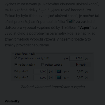
výchozím nastavení je uvažováno kloubové uložení konců,
takže vzpěrné délky
L
a
L
jsou rovné hodnotě
3m
.
0y
0z
Pokud by bylo třeba zvolit jiné uložení konců, je možné tak
učinit pro každý směr pomocí tlačítka "
" za základní
délkou pro výpočet vzpěrné délky. Tlačítkem "
Vzpěr
" lze
vyvolat okno s podrobnými parametry, kde lze například
změnit metodu výpočtu vzpěru. V našem případě tyto
změny provádět nebudeme.
Zadané vlastnosti imperfekce a vzpěru
Výsledky