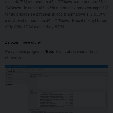
silou
400kN
, momentem
M
= 2,33kNm
a momentem
M
=
y
z
5,46kNm
. Je nutné též ověřit mezní stav omezení napětí. V
tomto případě se zatížení skládá z normálové síly
350kN
a ohybového momentu
M
= 2,00kNm
. Použit má být beton
y
třídy
C30/37 X0
a ocel třídy
B500
.
Založení nové úlohy
Po spuštění programu "
Beton
" se zobrazí následující
obrazovka: