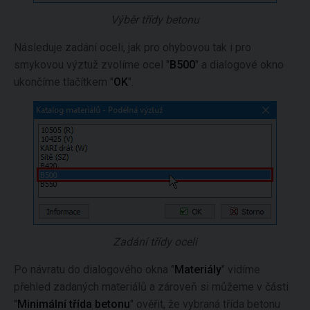
Výběr třídy betonu
Následuje zadání oceli, jak pro ohybovou tak i pro
smykovou výztuž zvolíme ocel "
B500
" a dialogové okno
ukončíme tlačítkem "
OK
".
Zadání třídy oceli
Po návratu do dialogového okna "
Materiály
" vidíme
přehled zadaných materiálů a zároveň si můžeme v části
"
Minimální třída betonu
" ověřit, že vybraná třída betonu