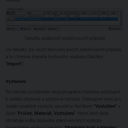
Tabulka zadaných zatěžovacích případů
Do tabulky lze vložit libovolný počet zatěžovacích případů,
a to i formou importu textového souboru (tlačítko
"
Import
").
Vyztužení
Po návratu do hlavního okna programu můžeme přistoupit
k zadání ohybové a smykové výztuže. Dialogové okno pro
zadání podélné výztuže spustíme tlačítkem "
Vyztužení
" v
části "
Průřez, Materiál, Vyztužení
". Horní část okna
obsahuje volbu způsobu stanovení krytí výztuže.
Ponecháme výchozí variantu "
Minimální krytí a třmínky
".