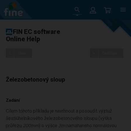
FIN EC software
Online Help
Tree
Settings
Železobetonový sloup
Zadání
Cílem tohoto příkladu je navrhnout a posoudit výztuž
šestiúhelníkového železobetonového sloupu (výška
průřezu
200mm
) o výšce
3m
namáhaného normálovou