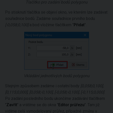
Tlačítko pro zadání bodů polygonu
Po stisknutí tlačítka se objeví okno, ve kterém lze zadávat
souřadnice bodů. Zadáme souřadnice prvního bodu
[-0,058;0,100]
a bod vložíme tlačítkem "
Přidat
".
Vkládání jednotlivých bodů polygonu
Stejným způsobem zadáme i ostatní body
[0,058;0,100]
,
[0,115;0,000]
,
[0,058;-0,100]
,
[-0,058;-0,100]
,
[-0,115;0,000]
.
Po zadání posledního bodu ukončíme zadávání tlačítkem
"
Zavřít
" a vrátíme se do okna "
Editor průřezu
". Tam již
vidíme celý vymodelovaný průřez, případné změny v