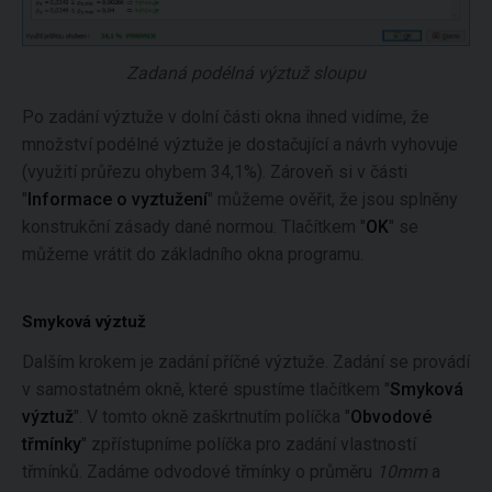
Zadaná podélná výztuž sloupu
Po zadání výztuže v dolní části okna ihned vidíme, že
množství podélné výztuže je dostačující a návrh vyhovuje
(využití průřezu ohybem 34,1%). Zároveň si v části
"
Informace o vyztužení
" můžeme ověřit, že jsou splněny
konstrukční zásady dané normou. Tlačítkem "
OK
" se
můžeme vrátit do základního okna programu.
Smyková výztuž
Dalším krokem je zadání příčné výztuže. Zadání se provádí
v samostatném okně, které spustíme tlačítkem "
Smyková
výztuž
". V tomto okně zaškrtnutím políčka "
Obvodové
třmínky
" zpřístupníme políčka pro zadání vlastností
třmínků. Zadáme odvodové třmínky o průměru
10mm
a