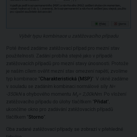
Výběr typu kombinace u zatěžovacího případu
Poté ihned zadáme zatěžovací případ pro mezní stav
použitelnosti. Zadání probíhá stejně jako v případě
zatěžovacích případů pro mezní stavy únosnosti. Protože
je naším cílem ověřit mezní stav omezení napětí, zvolíme
typ kombinace "
Charakteristická (MSP)
".
V okně zadáme
v souladu se zadáním kombinaci normálové síly
N=
-350kN
a ohybového momentu
M
= 2,00kNm
. Po vložení
y
zatěžovacího případu do úlohy tlačítkem "
Přidat
",
ukončíme okno pro zadávání zatěžovacích případů
tlačítkem "
Storno
".
Oba zadané zatěžovací případy se zobrazí v přehledné
tabulce.