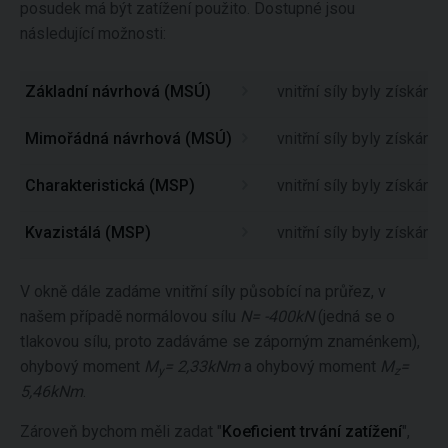
posudek má být zatížení použito. Dostupné jsou
následující možnosti:
Základní návrhová (MSÚ)
vnitřní síly byly získán
Mimořádná návrhová (MSÚ)
vnitřní síly byly získá
Charakteristická (MSP)
vnitřní síly byly získán
Kvazistálá (MSP)
vnitřní síly byly získán
V okně dále zadáme vnitřní síly působící na průřez, v
našem případě normálovou sílu
N= -400kN
(jedná se o
tlakovou sílu, proto zadáváme se záporným znaménkem),
ohybový moment
M
= 2,33kNm
a ohybový moment
M
=
y
z
5,46kNm
.
Zároveň bychom měli zadat "
Koeficient trvání zatížení
",