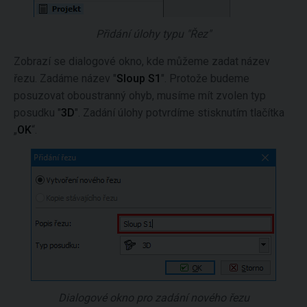
Přidání úlohy typu "Řez"
Zobrazí se dialogové okno, kde můžeme zadat název
řezu. Zadáme název "
Sloup S1
". Protože budeme
posuzovat oboustranný ohyb, musíme mít zvolen typ
posudku "
3D
". Zadání úlohy potvrdíme stisknutím tlačítka
„
OK
“.
Dialogové okno pro zadání nového řezu