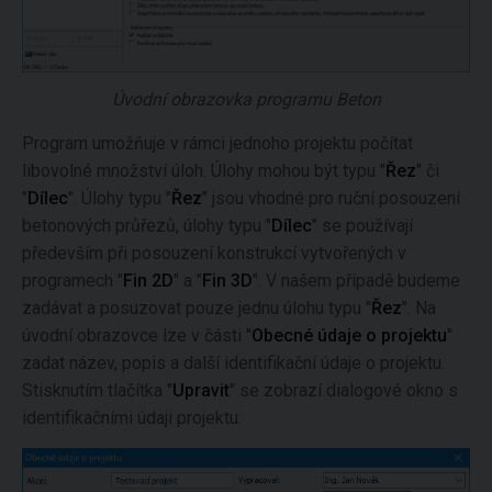
Úvodní obrazovka programu Beton
Program umožňuje v rámci jednoho projektu počítat
libovolné množství úloh. Úlohy mohou být typu "
Řez
" či
"
Dílec
". Úlohy typu "
Řez
" jsou vhodné pro ruční posouzení
betonových průřezů, úlohy typu "
Dílec
" se používají
především při posouzení konstrukcí vytvořených v
programech "
Fin 2D
" a "
Fin 3D
". V našem případě budeme
zadávat a posuzovat pouze jednu úlohu typu "
Řez
". Na
úvodní obrazovce lze v části "
Obecné údaje o projektu
"
zadat název, popis a další identifikační údaje o projektu.
Stisknutím tlačítka "
Upravit
" se zobrazí dialogové okno s
identifikačními údaji projektu: