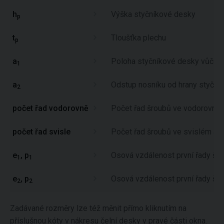
h
Výška styčníkové desky
p
t
Tloušťka plechu
p
a
Poloha styčníkové desky vůči p
1
a
Odstup nosníku od hrany styční
2
počet řad vodorovně
Počet řad šroubů ve vodorovném
počet řad svisle
Počet řad šroubů ve svislém a
e
, p
Osová vzdálenost první řady šro
1
1
e
, p
Osová vzdálenost první řady šro
2
2
Zadávané rozměry lze též měnit přímo kliknutím na
příslušnou kóty v nákresu čelní desky v pravé části okna.