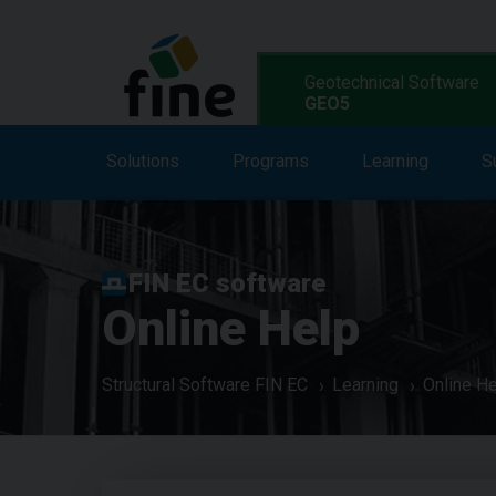
Geotechnical Software
GEO5
Solutions
Solutions
Features
Programs
Programs
Learning
S
L
FIN EC software
Online Help
Structural Software FIN EC
Learning
Online H