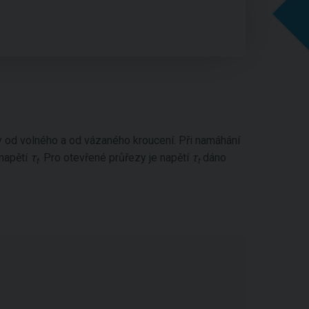
od volného a od vázaného kroucení. Při namáhání
napětí
τ
. Pro otevřené průřezy je napětí
τ
dáno
t
t