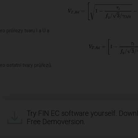
pro průřezy tvaru I a U a
pro ostatní tvary průřezů.
Try FIN EC software yourself. Down
Free Demoversion.