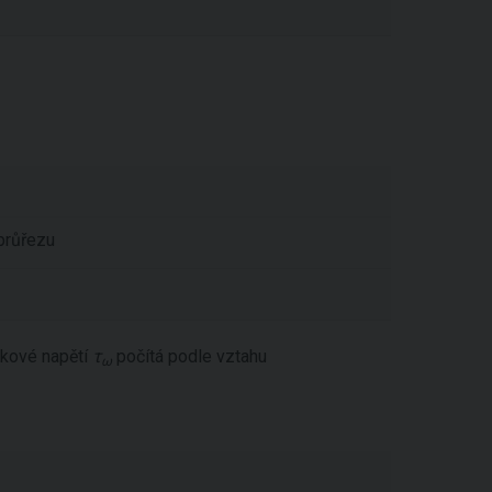
průřezu
kové napětí
τ
počítá podle vztahu
ω