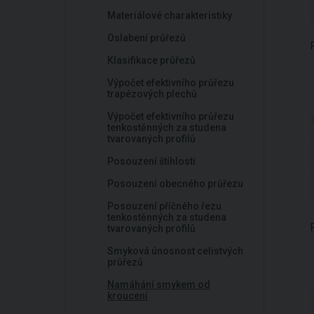
Materiálové charakteristiky
Oslabení průřezů
Klasifikace průřezů
Výpočet efektivního průřezu
trapézových plechů
Výpočet efektivního průřezu
tenkostěnných za studena
tvarovaných profilů
Posouzení štíhlosti
Posouzení obecného průřezu
Posouzení příčného řezu
tenkostěnných za studena
tvarovaných profilů
Smyková únosnost celistvých
průřezů
Namáhání smykem od
kroucení