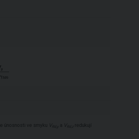
se únosnosti ve smyku
V
a
V
redukují
Rd,y
Rd,z