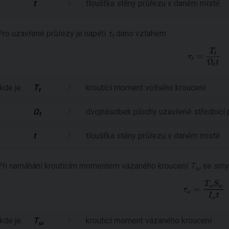
t
tloušťka stěny průřezu v daném místě
Pro uzavřené průřezy je napětí
τ
dáno vztahem
t
kde je:
T
kroutící moment volného kroucení
t
Ω
dvojnásobek plochy uzavřené střednicí 
t
t
tloušťka stěny průřezu v daném místě
Při namáhání krouticím momentem vázaného kroucení
T
se smy
ω
kde je:
T
krouticí moment vázaného kroucení
ω