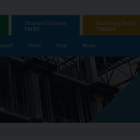
Structural Software
Roof Truss Design
FIN EC
TRUSS4
upport
earning
News
Support
Shop
News
About
Shop
About
elp