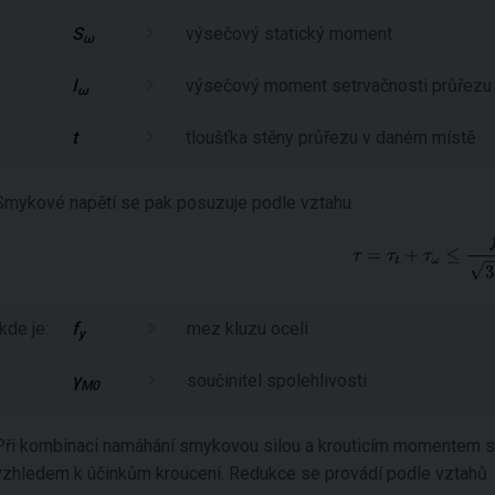
S
výsečový statický moment
ω
I
výsečový moment setrvačnosti průřezu
ω
t
tloušťka stěny průřezu v daném místě
Smykové napětí se pak posuzuje podle vztahu
kde je:
f
mez kluzu oceli
y
γ
součinitel spolehlivosti
M0
Při kombinaci namáhání smykovou silou a krouticím momentem 
vzhledem k účinkům kroucení. Redukce se provádí podle vztahů