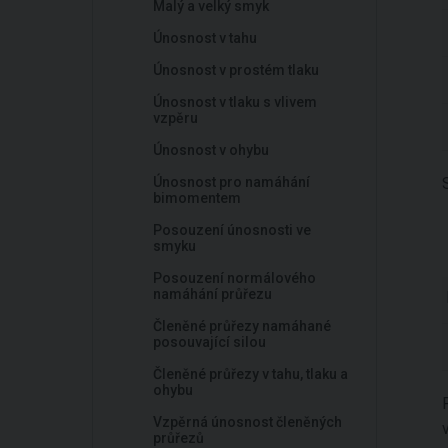
Malý a velký smyk
Únosnost v tahu
Únosnost v prostém tlaku
Únosnost v tlaku s vlivem
vzpěru
Únosnost v ohybu
Únosnost pro namáhání
bimomentem
Posouzení únosnosti ve
smyku
Posouzení normálového
namáhání průřezu
Členěné průřezy namáhané
posouvající silou
Členěné průřezy v tahu, tlaku a
ohybu
Vzpěrná únosnost členěných
průřezů