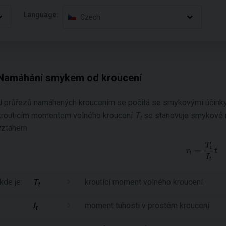
Language:
Czech
Namáhání smykem od kroucení
U průřezů namáhaných kroucením se počítá se smykovými účinky 
krouticím momentem volného kroucení
T
se stanovuje smykové 
t
vztahem
kde je:
T
kroutící moment volného kroucení
t
I
moment tuhosti v prostém kroucení
t