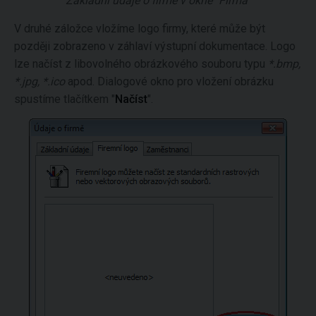
Základní údaje o firmě v okně "Firma"
V druhé záložce vložíme logo firmy, které může být
později zobrazeno v záhlaví výstupní dokumentace. Logo
lze načíst z libovolného obrázkového souboru typu
*.bmp,
*.jpg, *.ico
apod. Dialogové okno pro vložení obrázku
spustíme tlačítkem "
Načíst
".