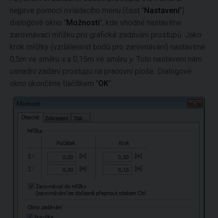
nejprve pomocí ovládacího menu (část "
Nastavení
")
dialogové okno "
Možnosti
", kde vhodně nastavíme
zarovnávací mřížku pro grafické zadávání prostupů. Jako
krok mřížky (vzdálenost bodů pro zarovnávání) nastavíme
0,5m ve směru
x
a 0,15m ve směru
y
. Toto nastavení nám
usnadní zadání prostupu na pracovní ploše. Dialogové
okno ukončíme tlačítkem "
OK
".