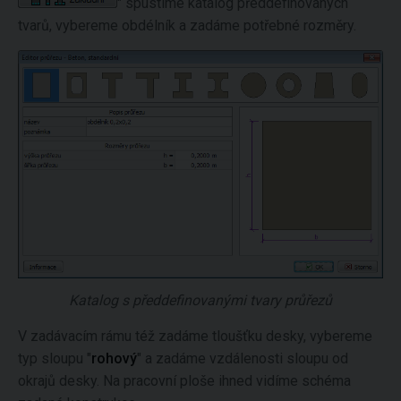
" spustíme katalog předdefinovaných
tvarů, vybereme obdélník a zadáme potřebné rozměry.
Katalog s předdefinovanými tvary průřezů
V zadávacím rámu též zadáme tloušťku desky, vybereme
typ sloupu "
rohový
" a zadáme vzdálenosti sloupu od
okrajů desky. Na pracovní ploše ihned vidíme schéma