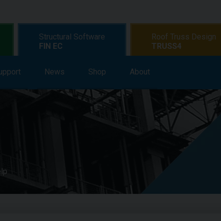
Structural Software
Roof Truss Design
FIN EC
TRUSS4
upport
earning
News
Support
Shop
News
About
Shop
About
elp