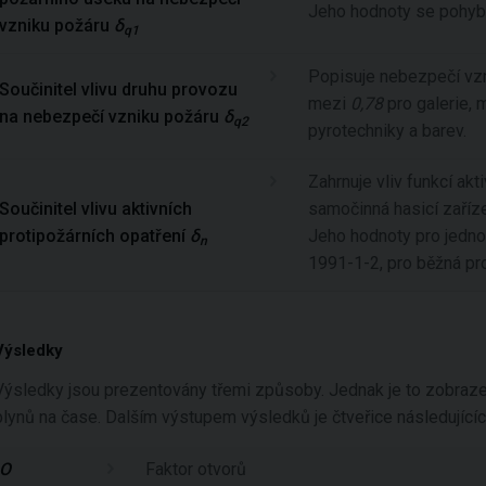
Jeho hodnoty se pohyb
vzniku požáru
δ
q1
Popisuje nebezpečí vzn
Součinitel vlivu druhu provozu
mezi
0,78
pro galerie,
na nebezpečí vzniku požáru
δ
q2
pyrotechniky a barev.
Zahrnuje vliv funkcí akt
Součinitel vlivu aktivních
samočinná hasicí zaříz
protipožárních opatření
δ
Jeho hodnoty pro jednot
n
1991-1-2, pro běžná pro
Výsledky
Výsledky jsou prezentovány třemi způsoby. Jednak je to zobrazení
plynů na čase. Dalším výstupem výsledků je čtveřice následujícíc
O
Faktor otvorů