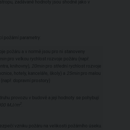
 stropu, zadávané hodnoty jsou shodné jako v
cí požární parametry:
voje požáru a v normě jsou pro ni stanoveny
min
pro velkou rychlost rozvoje požáru (např.
entra, knihovny),
20min
pro střední rychlost rozvoje
cnice, hotely, kanceláře, školy) a
25min
pro malou
 (např. dopravní prostory)
druhu provozu v budově a její hodnoty se pohybují
2
000 MJ/m
.
ezpečí vzniku požáru na velikosti požárního úseku.