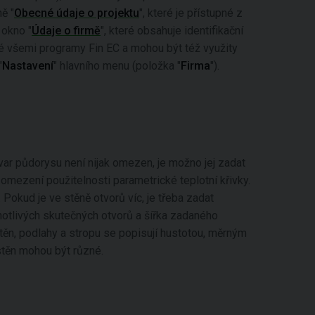
ě "
Obecné údaje o projektu
", které je přístupné z
 okno "
Údaje o firmě
", které obsahuje identifikační
ené všemi programy Fin EC a mohou být též využity
"
Nastavení
" hlavního menu (položka "
Firma
").
var půdorysu není nijak omezen, je možno jej zadat
í omezení použitelnosti parametrické teplotní křivky.
okud je ve stěně otvorů víc, je třeba zadat
notlivých skutečných otvorů a šířka zadaného
ěn, podlahy a stropu se popisují hustotou, měrným
stěn mohou být různé.