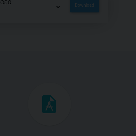
load
Download