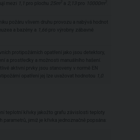
2
2
ují mezi
1,1
pro plochu
25m
a
2,13
pro
10000m
.
iku požáru vlivem druhu provozu a nabývá hodnot
 muzea a bazény a
1,66
pro výrobny zábavné
ivních protipožárních opatření jako jsou detektory,
ení a prostředky a možnosti manuálního hašení.
livé aktivní prvky jsou stanoveny v normě EN
tipožární opatření jej lze uvažovat hodnotou
1,0
.
 teplotní křivky jakožto grafu závislosti teploty
h parametrů, jimiž je křivka jednoznačně popsána: