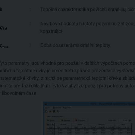
b
Tepelná charakteristika povrchu ohraničujícíc
Návrhová hodnota hustoty požárního zatížení,
q
t,d
konstrukcí
t
Doba dosažení maximální teploty
max
Tyto parametry jsou vhodné pro použití v dalších výpočtech pom
průběhu teplotní křivky je určen třetí způsob prezentace výsledků
matematické křivky, z nichž se parametrická teplotní křivka skládá
přímka pro fázi chladnutí. Tyto vztahy lze použít pro potřeby au
v libovolném čase.