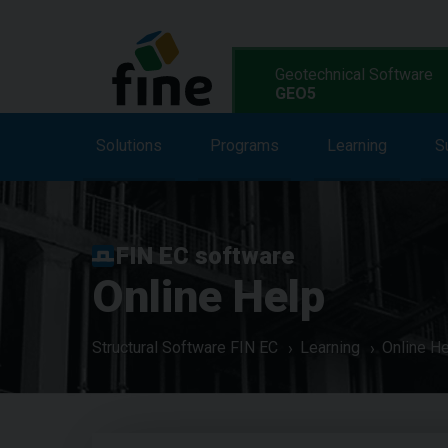
Geotechnical Software
GEO5
Solutions
Solutions
Features
Programs
Programs
Learning
S
L
FIN EC software
Online Help
Structural Software FIN EC
Learning
Online H