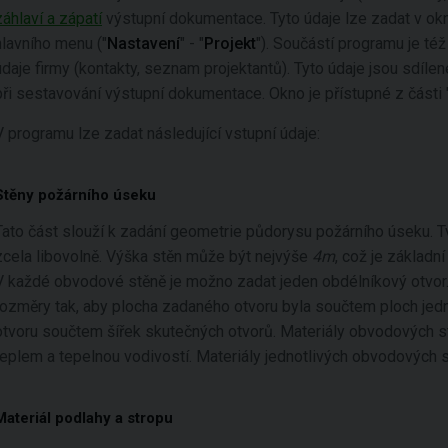
záhlaví a zápatí
výstupní dokumentace. Tyto údaje lze zadat v okn
hlavního menu ("
Nastavení
" - "
Projekt
"). Součástí programu je též
údaje firmy (kontakty, seznam projektantů). Tyto údaje jsou sdíl
při sestavování výstupní dokumentace. Okno je přístupné z části 
V programu lze zadat následující vstupní údaje:
Stěny požárního úseku
Tato část slouží k zadání geometrie půdorysu požárního úseku. T
zcela libovolně. Výška stěn může být nejvýše
4m
, což je základn
V každé obvodové stěně je možno zadat jeden obdélníkový otvor. P
rozměry tak, aby plocha zadaného otvoru byla součtem ploch jed
otvoru součtem šířek skutečných otvorů. Materiály obvodových st
teplem a tepelnou vodivostí. Materiály jednotlivých obvodových 
Materiál podlahy a stropu