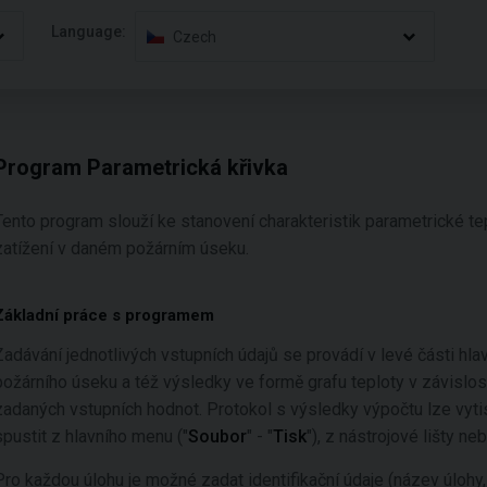
Language:
Czech
Program Parametrická křivka
Tento program slouží ke stanovení charakteristik parametrické te
zatížení v daném požárním úseku.
Základní práce s programem
Zadávání jednotlivých vstupních údajů se provádí v levé části h
požárního úseku a též výsledky ve formě grafu teploty v závislost
zadaných vstupních hodnot. Protokol s výsledky výpočtu lze vyti
spustit z hlavního menu ("
Soubor
" - "
Tisk
"), z nástrojové lišty 
Pro každou úlohu je možné zadat identifikační údaje (název úlohy, 