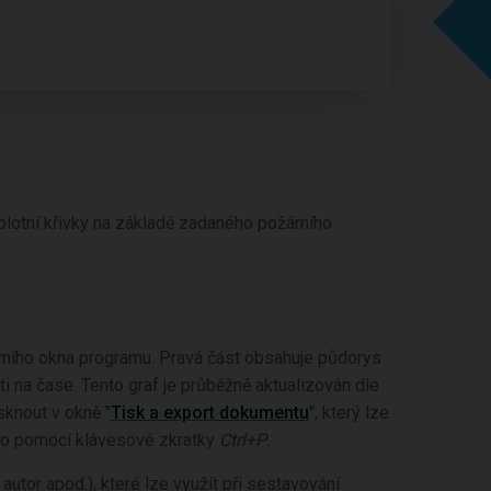
plotní křivky na základě zadaného požárního
lavního okna programu. Pravá část obsahuje půdorys
i na čase. Tento graf je průběžně aktualizován dle
sknout v okně "
Tisk a export dokumentu
", který lze
nebo pomocí klávesové zkratky
Ctrl+P
.
autor apod.), které lze využít při sestavování