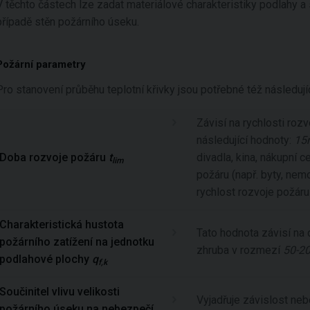
V těchto částech lze zadat materiálové charakteristiky podlahy a
případě stěn požárního úseku.
Požární parametry
Pro stanovení průběhu teplotní křivky jsou potřebné též následují
Závisí na rychlosti roz
následující hodnoty:
15
Doba rozvoje požáru
t
divadla, kina, nákupní c
lim
požáru (např. byty, nemo
rychlost rozvoje požáru
Charakteristická hustota
Tato hodnota závisí na 
požárního zatížení na jednotku
zhruba v rozmezí
50-2
podlahové plochy
q
f,k
Součinitel vlivu velikosti
Vyjadřuje závislost neb
požárního úseku na nebezpečí