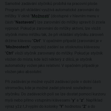
Samotné zadávání styčníků probíhá na pracovní ploše.
Program při vkládání využívá automatické zarovnání do
mřížky. V okně "
Možnosti
" (dostupné v hlavním menu v
části "
Nastavení
") lze zarovnání do mřížky upravit či zcela
vypnout. Pokud je zarovnání do mřížky aktivní, lze vložit
styčník mimo mřížku tak, že při vkládání styčníku zároveň
držíme klávesu "
Ctrl
". V opačném případě (zarovnání je v
"
Možnostech
" vypnuto) zadání se stisknutou klávesou
"
Ctrl
" vloží styčník zarovnaný do mřížky. Pokud je styčník
vložen do místa, kde leží některý z dílců, je styčník
automaticky vožen jako relativní. V opačném případě je
vložen jako absolutní.
Při zadávání je možné využít zadávací pole v dolní části
stromečku, kde je možné zadat přesné souřadnice
styčníku. Do zadávacích polí se lze dostat pomocí kurzoru
myši nebo přímo vstupními klávesami "
y
" a "
z
". Například
výraz y2z
1,3
vyplní do kolonky "
Y
" hodnotou "
2
" a do