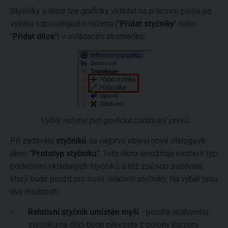
Styčníky a dílce lze graficky vkládat na pracovní ploše po
výběru odpovídajícího režimu ("
Přidat styčníky
" nebo
"
Přidat dílce
") v ovládacím stromečku.
Výběr režimu pro grafické zadávání prvků
Při zadávání
styčníků
se nejprve objeví nové dialogové
okno "
Prototyp styčníku
". Toto okno umožňuje nastavit typ
podepření vkládaných styčníků a též způsob zadávání,
který bude použit pro nové relativní styčníky. Na výběr jsou
dvě možnosti:
Relativní styčník umístěn myší
- poloha relativního
styčníku na dílci bude převzata z polohy kurzoru