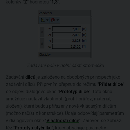
kolonky "
Z
" hodnotou "
1,3
".
Zadávací pole v dolní části stromečku
Zadávání
dílců
je založeno na obdobných principech jako
zadávání dílců. Při prvním přepnutí do režimu "
Přidat dílce
"
se objeví dialogové okno "
Prototyp dílce
". Toto okno
umožňuje nastavit vlastnosti (profil, průřez, materiál,
uložení), které budou přiřazeny nově vkládaným dílcům
(možno načíst z konstrukce). Údaje odpovídají parametrům
v dialogovém okně "
Vlastnosti dílce
". Zároveň se zobrazí
též "
Prototyp styčníku
", který obsahuje parametry