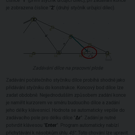
číslice "
1
" (první styčník určující dílec), při zadávání konce
je zobrazena číslice "
2
" (druhý styčník určující dílec).
Zadávání dílce na pracovní ploše
Zadávání počátečního styčníku dílce probíhá shodně jako
přidávání styčníku do konstrukce. Koncový bod dílce lze
zadat obdobně. Nejjednodušším způsobem zadání konce
je namířit kurzorem ve směru budoucího dílce a zadání
jeho délky klávesnicí. Hodnota se automaticky vepíše do
zadávacího pole pro délku dílce "
Δr
". Zadání je nutné
potvrdit klávesou "
Enter
". Program automaticky nabízí
přichytávání k násobkům úhlu
45°
. Toto chování lze upravit