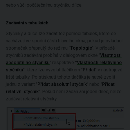
nebo vůči počátečnímu styčníku dílce.
Zadávání v tabulkách
Styčníky a dílce lze zadat též pomocí tabulek, které se
nacházejí ve spodní části hlavního okna, pokud je ovládací
stromeček přepnutý do režimu "
Topologie
". V případě
styčníků zadávání probíhá v dialogovém okně "
Vlastnosti
absolutního styčníku
" respektive
"
Vlastnosti relativního
styčníku
", které lze vyvolat tlačítkem "
Přidat
" v nástrojové
liště tabulky. Po stisknutí tohoto tlačítka je nutné zvolit
jednu z variant "
Přidat absolutní styčník
" nebo "
Přidat
relativní styčník
". Pokud není zadán ani jeden dílec, nelze
zadávat relativní styčníky.