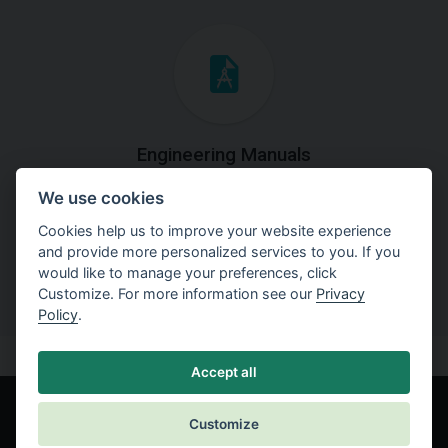
Engineering Manuals
We use cookies
Step by steps guides on how
to solve a specific tasks.
Cookies help us to improve your website experience
and provide more personalized services to you. If you
would like to manage your preferences, click
Customize. For more information see our
Privacy
Policy
.
Accept all
Customize
© Fine spol. s r.o.