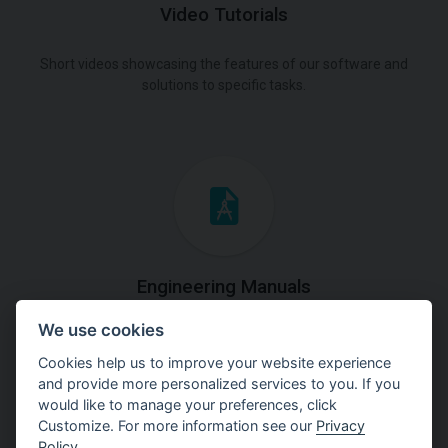
Video Tutorials
Short videos showcasing the features of our software and
solutions to specific tasks.
Engineering Manuals
We use cookies
Step by steps guides on how
to solve a specific tasks.
Cookies help us to improve your website experience
and provide more personalized services to you. If you
would like to manage your preferences, click
Customize. For more information see our
Privacy
Policy
.