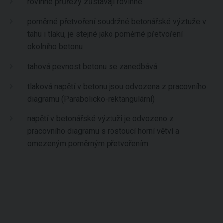
rovinné průřezy zůstávají rovinné
poměrné přetvoření soudržné betonářské výztuže v
tahu i tlaku, je stejné jako poměrné přetvoření
okolního betonu
tahová pevnost betonu se zanedbává
tlaková napětí v betonu jsou odvozena z pracovního
diagramu (Parabolicko-rektangulární)
napětí v betonářské výztuži je odvozeno z
pracovního diagramu s rostoucí horní větví a
omezeným poměrným přetvořením