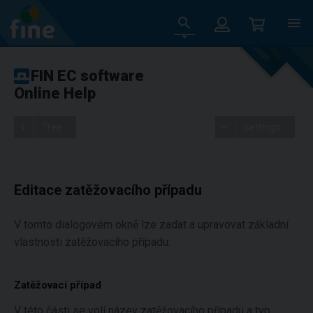
FIN EC software
Online Help
Tree
Settings
Editace zatěžovacího případu
V tomto dialogovém okně lze zadat a upravovat základní
vlastnosti zatěžovacího případu:
Zatěžovací případ
V této části se volí název zatěžovacího případu a typ