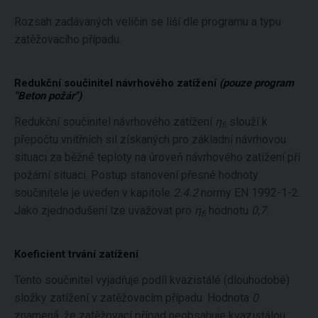
Rozsah zadávaných veličin se liší dle programu a typu
zatěžovacího případu.
Redukční součinitel návrhového zatížení
(pouze program
"Beton požár")
Redukční součinitel návrhového zatížení
η
slouží k
fi
přepočtu vnitřních sil získaných pro základní návrhovou
situaci za běžné teploty na úroveň návrhového zatížení při
požární situaci. Postup stanovení přesné hodnoty
součinitele je uveden v kapitole
2.4.2
normy EN 1992-1-2.
Jako zjednodušení lze uvažovat pro
η
hodnotu
0,7
.
fi
Koeficient trvání zatížení
Tento součinitel vyjadřuje podíl kvazistálé (dlouhodobé)
složky zatížení v zatěžovacím případu. Hodnota
0
znamená, že zatěžovací případ neobsahuje kvazistálou