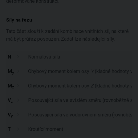
deformované konstrukci.
Síly na řezu
Tato část slouží k zadání kombinace vnitřních sil, na které
má být průřez posouzen. Zadat lze následující síly:
N
Normálová síla
M
Ohybový moment kolem osy
Y
(kladné hodnoty vyvo
y
M
Ohybový moment kolem osy
Z
(kladné hodnoty vyvo
z
V
Posouvající síla ve svislém směru (rovnoběžně s 
z
V
Posouvající síla ve vodorovném směru (rovnoběžně
y
T
Kroutící moment