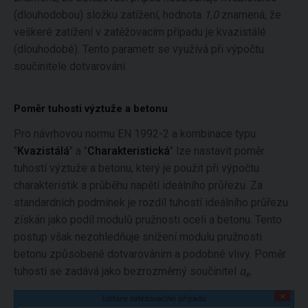
(dlouhodobou) složku zatížení, hodnota
1,0
znamená, že
veškeré zatížení v zatěžovacím případu je kvazistálé
(dlouhodobé). Tento parametr se využívá při výpočtu
součinitele dotvarování.
Poměr tuhosti výztuže a betonu
Pro návrhovou normu EN 1992-2 a kombinace typu
"
Kvazistálá
" a "
Charakteristická
" lze nastavit poměr
tuhostí výztuže a betonu, který je použit při výpočtu
charakteristik a průběhu napětí ideálního průřezu. Za
standardních podmínek je rozdíl tuhostí ideálního průřezu
získán jako podíl modulů pružnosti oceli a betonu. Tento
postup však nezohledňuje snížení modulu pružnosti
betonu způsobené dotvarováním a podobné vlivy. Poměr
tuhostí se zadává jako bezrozměrný součinitel
α
.
e