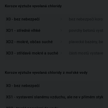
Koroze výztuže vyvolaná chloridy
X0 - bez nebezpečí
bez nebezpečí koroze 
XD1 - středně vlhké
povrchy betonů vystav
XD2 - mokré, občas suché
plavecké bazény, beto
XD3 - střídavě mokré a suché
části mostů vystavenýc
Koroze výztuže vyvolaná chloridy z mořské vody
X0 - bez nebezpečí
XS1 - vystavení slanému vzduchu, ale ne v přímém styku