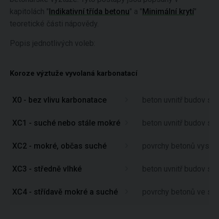
kapitolách "
Indikativní třída betonu
" a "
Minimální krytí
"
teoretické části nápovědy.
Popis jednotlivých voleb:
Koroze výztuže vyvolaná karbonatací
X0 - bez vlivu karbonatace
beton uvnitř budov s v
XC1 - suché nebo stále mokré
beton uvnitř budov s n
XC2 - mokré, občas suché
povrchy betonů vystav
XC3 - středně vlhké
beton uvnitř budov se 
XC4 - střídavě mokré a suché
povrchy betonů ve styk