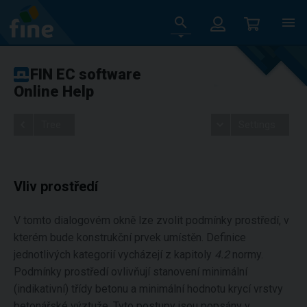
FIN EC software
Online Help
Tree
Settings
Vliv prostředí
V tomto dialogovém okně lze zvolit podmínky prostředí, v
kterém bude konstrukční prvek umístěn. Definice
jednotlivých kategorií vycházejí z kapitoly
4.2
normy.
Podmínky prostředí ovlivňují stanovení minimální
(indikativní) třídy betonu a minimální hodnotu krycí vrstvy
betonářské výztuže. Tyto postupy jsou popsány v