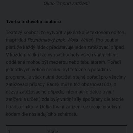
Okno "Import zatížení"
Tvorba textového souboru
Textový soubor lze vytvořit v jakémkoliv textovém editoru
(například
Poznámkový blok
,
Word
,
Writer
). Pro soubor
platí, že každý řádek představuje jeden zatěžovací případ.
V každém řádku lze vypsat hodnoty všech vnitřních sil,
oddělené mohou být mezerou nebo tabulátorem. Pořadí
jednotlivých veličin nemusí být totožné s pořadím v
programu, je však nutné dodržet stejné pořadí pro všechny
zatěžovací případy. Řádek může též obsahovat údaj o
názvu zatěžovacího případu, informaci o délce trvání
zatížení a určení, zda byly vnitřní síly spočítány dle teorie
II.řádu či nikoliv. Délka trvání zatížení se určuje číselným
kódem dle následujícího schématu:
1
Stálé