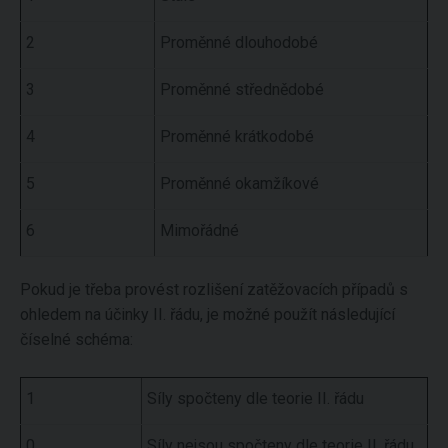
2
Proměnné dlouhodobé
3
Proměnné střednědobé
4
Proměnné krátkodobé
5
Proměnné okamžíkové
6
Mimořádné
Pokud je třeba provést rozlišení zatěžovacích případů s
ohledem na účinky II. řádu, je možné použít následující
číselné schéma:
1
Síly spočteny dle teorie II. řádu
0
Síly nejsou spočteny dle teorie II. řádu