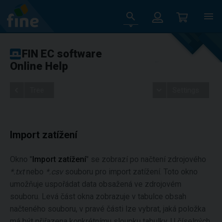
FIN EC software
Online Help
Tree
Settings
Import zatížení
Okno "
Import zatížení
" se zobrazí po načtení zdrojového
*.txt
nebo
*.csv
souboru pro import zatížení. Toto okno
umožňuje uspořádat data obsažená ve zdrojovém
souboru. Levá část okna zobrazuje v tabulce obsah
načteného souboru, v pravé části lze vybrat, jaká položka
má být přiřazena konkrétnímu sloupku tabulky. U číselných