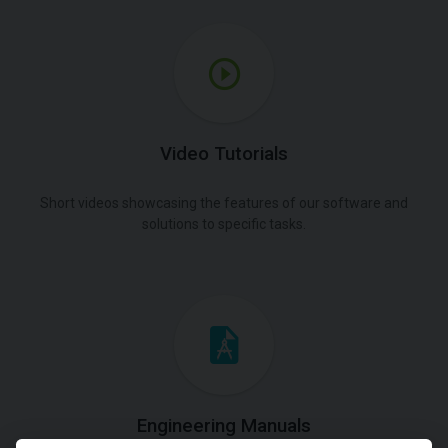
Video Tutorials
Short videos showcasing the features of our software and
solutions to specific tasks.
Engineering Manuals