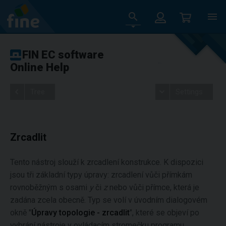
FIN EC software
Online Help
Tree
Settings
Zrcadlit
Tento nástroj slouží k zrcadlení konstrukce. K dispozici
jsou tři základní typy úpravy: zrcadlení vůči přímkám
rovnoběžným s osami
y
či
z
nebo vůči přímce, která je
zadána zcela obecně. Typ se volí v úvodním dialogovém
okně "
Úpravy topologie - zrcadlit
", které se objeví po
vybrání nástroje v ovládacím stromečku programu.