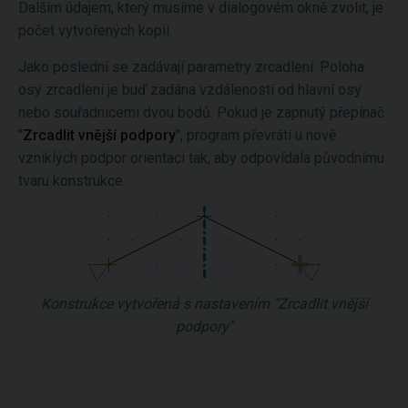
Dalším údajem, který musíme v dialogovém okně zvolit, je
počet vytvořených kopií.
Jako poslední se zadávají parametry zrcadlení. Poloha
osy zrcadlení je buď zadána vzdáleností od hlavní osy
nebo souřadnicemi dvou bodů. Pokud je zapnutý přepínač
"
Zrcadlit vnější podpory
", program převrátí u nově
vzniklých podpor orientaci tak, aby odpovídala původnímu
tvaru konstrukce.
Konstrukce vytvořená s nastavením "Zrcadlit vnější
podpory"