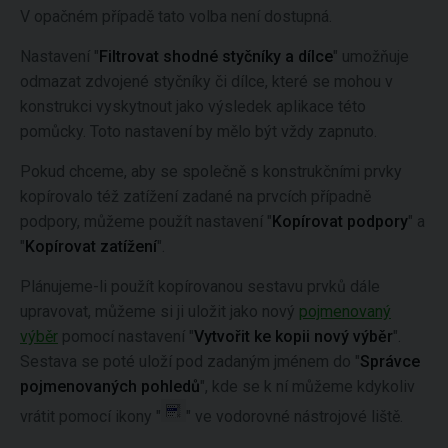
V opačném případě tato volba není dostupná.
Nastavení "
Filtrovat shodné styčníky a dílce
" umožňuje
odmazat zdvojené styčníky či dílce, které se mohou v
konstrukci vyskytnout jako výsledek aplikace této
pomůcky. Toto nastavení by mělo být vždy zapnuto.
Pokud chceme, aby se společně s konstrukčními prvky
kopírovalo též zatížení zadané na prvcích případně
podpory, můžeme použít nastavení "
Kopírovat podpory
" a
"
Kopírovat zatížení
".
Plánujeme-li použít kopírovanou sestavu prvků dále
upravovat, můžeme si ji uložit jako nový
pojmenovaný
výběr
pomocí nastavení "
Vytvořit ke kopii nový výběr
".
Sestava se poté uloží pod zadaným jménem do "
Správce
pojmenovaných pohledů
", kde se k ní můžeme kdykoliv
vrátit pomocí ikony "
" ve vodorovné nástrojové liště.