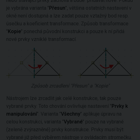
nebo stávající prvky zachová a bude přidávat nové. Pokud
je vybrána varianta "
Přesun
", většina ostatních nastavení v
okně není dostupná a lze zadat pouze vztažný bod resp.
úsečku a koeficient transformace. Způsob transformace
"
Kopie
" ponechá původní konstrukci a pouze k ní přidá
nové prvky vzniklé transformací.
Způsob zrcadlení "Přesun" a "Kopie"
Nástrojem lze zrcadlit jak celé konstrukce, tak pouze
vybrané prvky. Toto chování ovlivňuje nastavení "
Prvky k
manipulování
". Varianta "
Všechny
" aplikuje úpravu na
celou konstrukci, varianta "
Vybrané
" pouze na vybrané
(zeleně zvýrazněné) prvky konstrukce. Prvky musí být
vybrané již před výběrem nástroje v ovládacím stromečku.