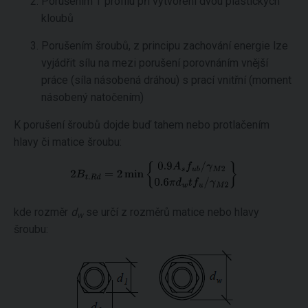
Porušením T profilu při vytvoření dvou plastických
kloubů
Porušením šroubů, z principu zachování energie lze
vyjádřit sílu na mezi porušení porovnáním vnější
práce (síla násobená dráhou) s prací vnitřní (moment
násobený natočením)
K porušení šroubů dojde buď tahem nebo protlačením
hlavy či matice šroubu:
kde rozměr
d
se určí z rozměrů matice nebo hlavy
w
šroubu: