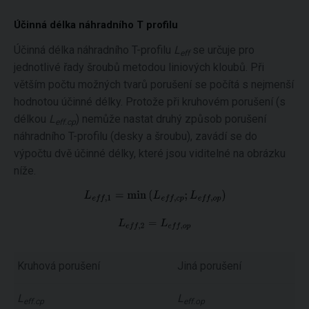
Účinná délka náhradního T profilu
Účinná délka náhradního T-profilu
L
se určuje pro
eff
jednotlivé řady šroubů metodou liniových kloubů. Při
větším počtu možných tvarů porušení se počítá s nejmenší
hodnotou účinné délky. Protože při kruhovém porušení (s
délkou
L
) nemůže nastat druhý způsob porušení
eff.cp
náhradního T-profilu (desky a šroubu), zavádí se do
výpočtu dvě účinné délky, které jsou viditelné na obrázku
níže.
Kruhová porušení
Jiná porušení
L
L
eff.cp
eff.op