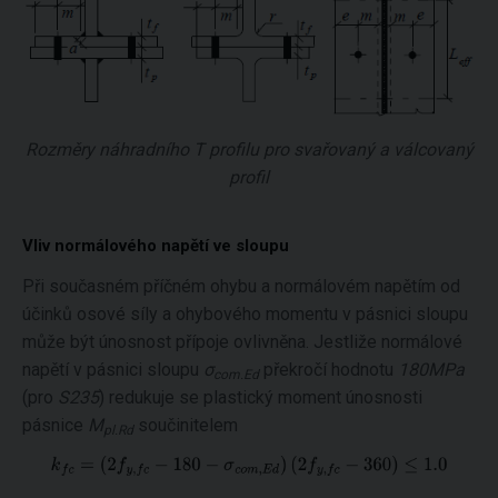
Rozměry náhradního T profilu pro svařovaný a válcovaný
profil
Vliv normálového napětí ve sloupu
Při současném příčném ohybu a normálovém napětím od
účinků osové síly a ohybového momentu v pásnici sloupu
může být únosnost přípoje ovlivněna. Jestliže normálové
napětí v pásnici sloupu
σ
překročí hodnotu
180MPa
com.Ed
(pro
S235
) redukuje se plastický moment únosnosti
pásnice
M
součinitelem
pl.Rd