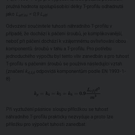
pružná hodnota spolupůsobící délky T-profilu odhadnutá
jako
L
= 0,9 L
.
eff.ini
eff
Odvození součinitele tuhosti náhradního T-profilu v
případě, že dochází k páčení šroubů, je komplikovanější,
neboť při páčení dochází k vzájemnému ovlivňování obou
komponentů: šroubů v tahu a T-profilu. Pro potřebu
jednoduchého výpočtu byl tento vliv zanedbán a pro tuhost
T-profilu s páčením šroubů se používá následující vztah
(značení
k
odpovídá komponentům podle EN 1993-1-
4,5,6
8)
Při vyztužení pásnice sloupu příložkou se tuhost
náhradního T-profilu prakticky nezvyšuje a proto lze
příložku pro výpočet tuhosti zanedbat.