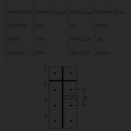
řada šroubů
kruhové
(L
)
jiné
(L
)
kruhové
(L
)
eff.cp
eff.op
eff.cp
u výztuhy
2πm
αm
πm+p
vnitřní
2πm
4m+1,25e
2p
koncová
2πm
4m+1,25e
πm+p