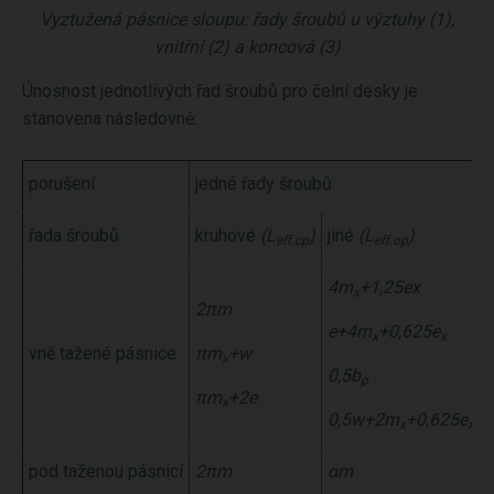
Vyztužená pásnice sloupu: řady šroubů u výztuhy (1),
vnitřní (2) a koncová (3)
Únosnost jednotlivých řad šroubů pro čelní desky je
stanovena následovně:
porušení
jedné řady šroubů
řada šroubů
kruhové
(L
)
jiné
(L
)
eff.cp
eff.op
4m
+1,25ex
x
2πm
e+4m
+0,625e
x
x
vně tažené pásnice
πm
+w
x
0,5b
p
πm
+2e
x
0,5w+2m
+0,625e
x
x
pod taženou pásnicí
2πm
αm