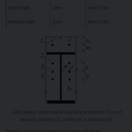
vnitřní řada
2πm
4m+1,25e
koncová řada
2πm
4m+1,25e
Čelní deska: řada šroubů vně tažené pásnice (1), pod
taženou pásnicí (2), vnitřní (3) a koncová (4)
Pásnice sloupu může být vyztužena příložkou: