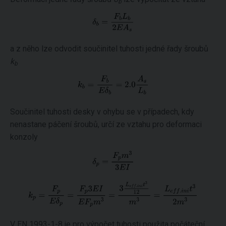
b
a z něho lze odvodit součinitel tuhosti jedné řady šroubů
k
b
Součinitel tuhosti desky v ohybu se v případech, kdy
nenastane páčení šroubů, určí ze vztahu pro deformaci
konzoly
V EN 1993-1-8 je pro výpočet tuhosti použita počáteční