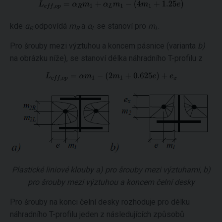
kde
α
odpovídá
m
a
α
se stanoví pro
m
.
R
R
L
L
Pro šrouby mezi výztuhou a koncem pásnice (varianta
b)
na obrázku níže), se stanoví délka náhradního T-profilu z
Plastické liniové klouby a) pro šrouby mezi výztuhami, b)
pro šrouby mezi výztuhou a koncem čelní desky
Pro šrouby na konci čelní desky rozhoduje pro délku
náhradního T-profilu jeden z následujících způsobů