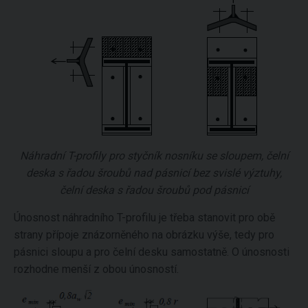
Náhradní T-profily pro styčník nosníku se sloupem, čelní
deska s řadou šroubů nad pásnicí bez svislé výztuhy,
čelní deska s řadou šroubů pod pásnicí
Únosnost náhradního T-profilu je třeba stanovit pro obě
strany přípoje znázorněného na obrázku výše, tedy pro
pásnici sloupu a pro čelní desku samostatně. O únosnosti
rozhodne menší z obou únosností.