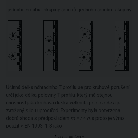
jednoho šroubu
skupiny šroubů
jednoho šroubu
skupiny š
Účinná délka náhradního T profilu se pro kruhové porušení
určí jako délka poloviny T-profilu, který má stejnou
únosnost jako kruhová deska vetknutá po obvodě a je
zatížený silou uprostřed. Experimenty byla potvrzena
dobrá shoda s předpokladem
m = r ≈ n
, a proto je výraz
použit v EN 1993-1-8 jako