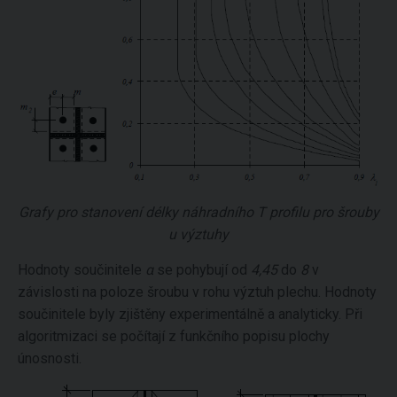
Grafy pro stanovení délky náhradního T profilu pro šrouby
u výztuhy
Hodnoty součinitele
α
se pohybují od
4,45
do
8
v
závislosti na poloze šroubu v rohu výztuh plechu. Hodnoty
součinitele byly zjištěny experimentálně a analyticky. Při
algoritmizaci se počítají z funkčního popisu plochy
únosnosti.