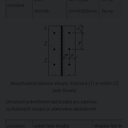
koncová
πm+2e
2m+0,625e+e
2e
+p
1
1
1
Nevyztužená pásnice sloupu: koncová (1) a vnitřní (2)
řady šroubů
Únosnost jednotlivých řad šroubů pro pásnice
vyztužených sloupů je stanovena následovně:
porušení
jedné řady šroubů
skupiny řad šrou