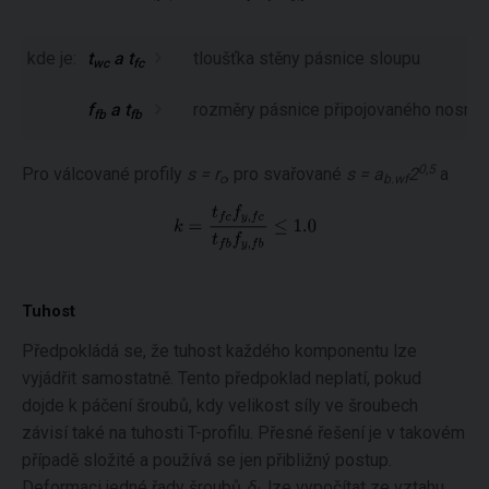
kde je:
t
a t
tloušťka stěny pásnice sloupu
wc
fc
f
a t
rozměry pásnice připojovaného nosník
fb
fb
0,5
Pro válcované profily
s = r
, pro svařované
s = a
2
a
c
b.wf
Tuhost
Předpokládá se, že tuhost každého komponentu lze
vyjádřit samostatně. Tento předpoklad neplatí, pokud
dojde k páčení šroubů, kdy velikost síly ve šroubech
závisí také na tuhosti T-profilu. Přesné řešení je v takovém
případě složité a používá se jen přibližný postup.
Deformaci jedné řady šroubů
δ
lze vypočítat ze vztahu