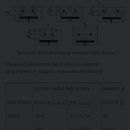
Náhradní délka pro šrouby na konci čelní desky
Únosnost jednotlivých řad šroubů pro pásnice
nevyztužených sloupů je stanovena následovně:
porušení jedné řady šroubů
porušení skup
řada šroubů
kruhové
(L
)
jiné
(L
)
kruhové
(L
eff.cp
eff.op
eff.
vnitřní
2πm
4m+1,25e
2p
2πm
4m+1,25e
πm+p