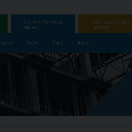
Structural Software
Roof Truss Design
FIN EC
TRUSS4
upport
earning
News
Support
Shop
News
About
Shop
About
elp