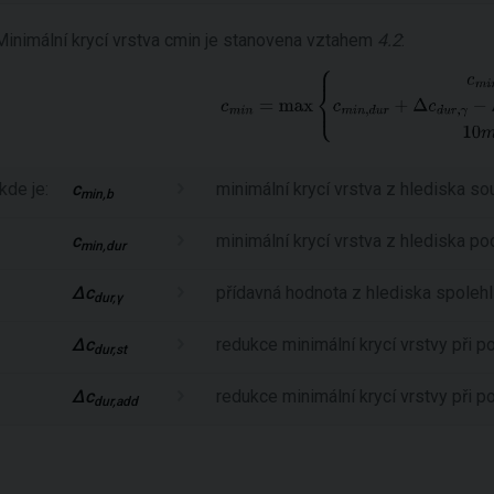
Minimální krycí vrstva cmin je stanovena vztahem
4.2
:
kde je:
c
minimální krycí vrstva z hlediska so
min,b
c
minimální krycí vrstva z hlediska p
min,dur
Δc
přídavná hodnota z hlediska spolehl
dur,γ
Δc
redukce minimální krycí vrstvy při p
dur,st
Δc
redukce minimální krycí vrstvy při p
dur,add