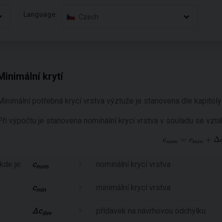
Language:
Czech
Minimální krytí
Minimální potřebná krycí vrstva výztuže je stanovena dle kapitol
Při výpočtu je stanovena nominální krycí vrstva v souladu se vz
kde je:
c
nominální krycí vrstva
nom
c
minimální krycí vrstva
min
Δc
přídavek na návrhovou odchylku
dev