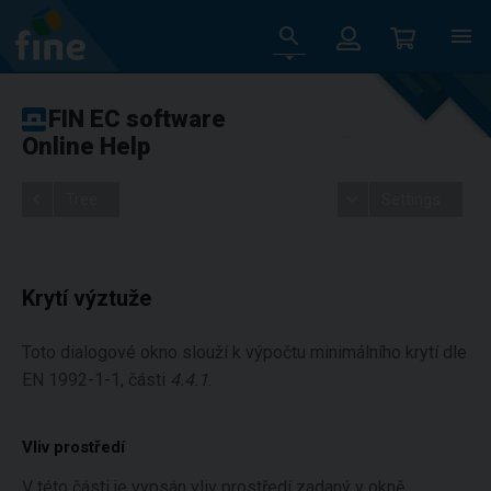
FIN EC software
Online Help
Tree
Settings
Krytí výztuže
Toto dialogové okno slouží k výpočtu minimálního krytí dle
EN 1992-1-1, části
4.4.1
.
Vliv prostředí
V této části je vypsán vliv prostředí zadaný v okně