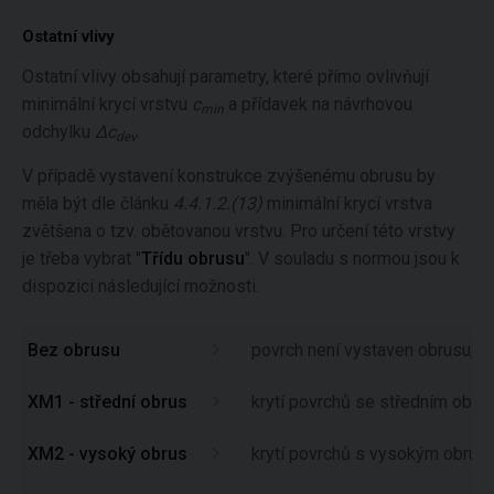
Ostatní vlivy
Ostatní vlivy obsahují parametry, které přímo ovlivňují
minimální krycí vrstvu
c
a přídavek na návrhovou
min
odchylku
Δc
.
dev
V případě vystavení konstrukce zvýšenému obrusu by
měla být dle článku
4.4.1.2.(13)
minimální krycí vrstva
zvětšena o tzv. obětovanou vrstvu. Pro určení této vrstvy
je třeba vybrat "
Třídu obrusu
". V souladu s normou jsou k
dispozici následující možnosti.
Bez obrusu
povrch není vystaven obrusu, mi
XM1 - střední obrus
krytí povrchů se středním obr
XM2 - vysoký obrus
krytí povrchů s vysokým obrus