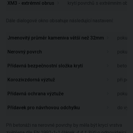
XM3 - extrémní obrus
krytí povrchů s extrémním obr
Dále dialogové okno obsahuje následující nastavení:
Jmenovitý průměr kameniva větší než 32mm
pokud j
Nerovný povrch
pokud j
Přídavná bezpečnostní složka krytí
betonov
Korozivzdorná výztuž
při pou
Přídavná ochrana výztuže
pokud m
Přídavek pro návrhovou odchylku
do výpo
Při betonáži na nerovné povrchy by měla být krycí vrstva
zvětšena dle EN 1992-1-1 článek
4.4.1.3(4)
o odpovídající