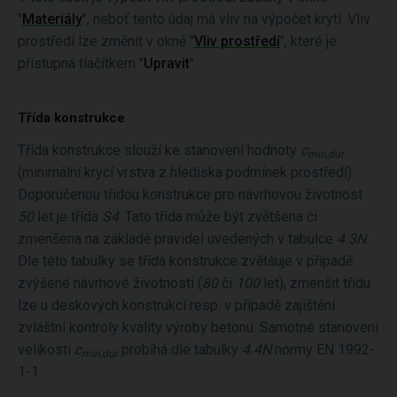
"
Materiály
", neboť tento údaj má vliv na výpočet krytí. Vliv
prostředí lze změnit v okně "
Vliv prostředí
", které je
přístupná tlačítkem "
Upravit
".
Třída konstrukce
Třída konstrukce slouží ke stanovení hodnoty
c
min,dur
(minimální krycí vrstva z hlediska podmínek prostředí).
Doporučenou třídou konstrukce pro návrhovou životnost
50
let je třída
S4
. Tato třída může být zvětšena či
zmenšena na základě pravidel uvedených v tabulce
4.3N
.
Dle této tabulky se třída konstrukce zvětšuje v případě
zvýšené návrhové životnosti (
80
či
100
let), zmenšit třídu
lze u deskových konstrukcí resp. v případě zajištění
zvláštní kontroly kvality výroby betonu. Samotné stanovení
velikosti
c
probíhá dle tabulky
4.4N
normy EN 1992-
min,dur
1-1.