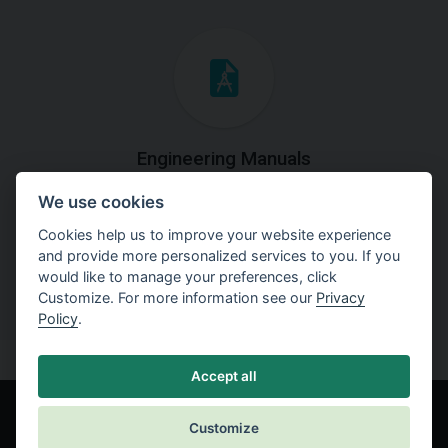
Engineering Manuals
We use cookies
Step by steps guides on how
to solve a specific tasks.
Cookies help us to improve your website experience
and provide more personalized services to you. If you
would like to manage your preferences, click
Customize. For more information see our
Privacy
Policy
.
Accept all
Customize
© Fine spol. s r.o.