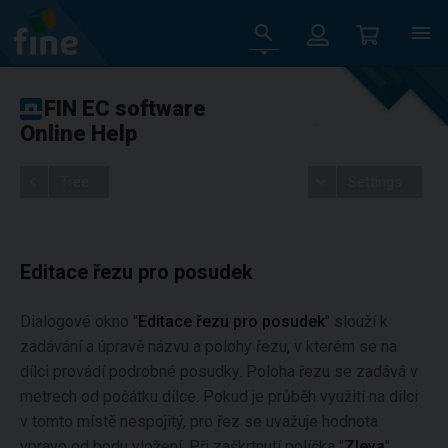
FIN EC software
Online Help
Tree
Settings
Editace řezu pro posudek
Dialogové okno "
Editace řezu pro posudek
" slouží k
zadávání a úpravě názvu a polohy řezu, v kterém se na
dílci provádí podrobné posudky. Poloha řezu se zadává v
metrech od počátku dílce. Pokud je průběh využití na dílci
v tomto místě nespojitý, pro řez se uvažuje hodnota
vpravo od bodu vložení. Při zaškrtnutí políčka "
Zleva
"