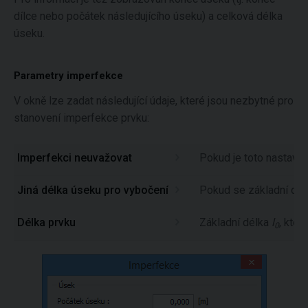
dílce nebo počátek následujícího úseku) a celková délka
úseku.
Parametry imperfekce
V okně lze zadat následující údaje, které jsou nezbytné pro
stanovení imperfekce prvku:
Imperfekci neuvažovat
Pokud je toto nastaven
Jiná délka úseku pro vybočení
Pokud se základní dél
Délka prvku
Základní délka
l
, kter
0