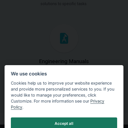
solutions to specific tasks.
Engineering Manuals
We use cookies
Step by steps guides on how
to solve a specific tasks.
Cookies help us to improve your website experience
and provide more personalized services to you. If you
would like to manage your preferences, click
Customize. For more information see our
Privacy
Policy
.
Accept all