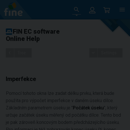
FIN EC software
Online Help
Tree
Settings
Imperfekce
Pomocí tohoto okna lze zadat délku prvku, která bude
použita pro výpočet imperfekce v daném úseku dílce.
Základním parametrem úseku je "
Počátek úseku
", který
určuje začátek úseku měřený od počátku dílce. Tento bod
je pak zároveň koncovým bodem předcházejícího úseku.
Pro informaci je též zobrazován konec úseku (tj. konec