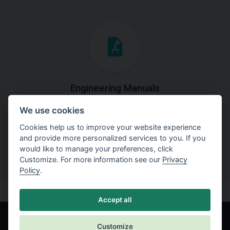
Engineering Manuals
We use cookies
Step by steps guides on how
to solve a specific tasks.
Cookies help us to improve your website experience
and provide more personalized services to you. If you
would like to manage your preferences, click
Customize. For more information see our
Privacy
Policy
.
Accept all
Customize