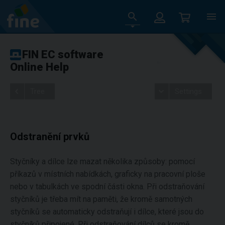
FIN EC software
Online Help
Tree
Settings
Odstranění prvků
Styčníky a dílce lze mazat několika způsoby: pomocí
příkazů v místních nabídkách, graficky na pracovní ploše
nebo v tabulkách ve spodní části okna. Při odstraňování
styčníků je třeba mít na paměti, že kromě samotných
styčníků se automaticky odstraňují i dílce, které jsou do
styčníků připojené. Při odstraňování dílců se kromě