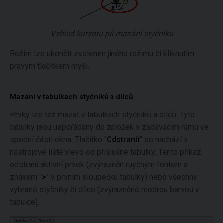
Vzhled kurzoru při mazání styčníku
Režim lze ukončit zvolením jiného režimu či kliknutím
pravým tlačítkem myši.
Mazání v tabulkách styčníků a dílců
Prvky lze též mazat v tabulkách styčníků a dílců. Tyto
tabulky jsou uspořádány do záložek v zadávacím rámu ve
spodní části okna. Tlačítko "
Odstranit
" se nachází v
nástrojové liště vlevo od příslušné tabulky. Tento příkaz
odstraní aktivní prvek (zvýrazněn ruyčným fontem a
znakem "
>
" v prvním sloupečku tabulky) nebo všechny
vybrané styčníky či dílce (zvýrazněné modrou barvou v
tabulce).