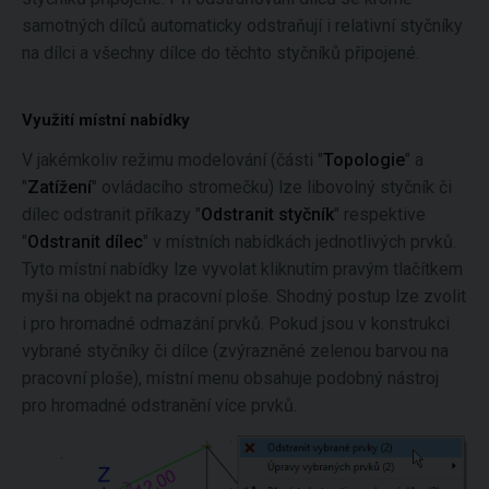
samotných dílců automaticky odstraňují i relativní styčníky
na dílci a všechny dílce do těchto styčníků připojené.
Využití místní nabídky
V jakémkoliv režimu modelování (části "
Topologie
" a
"
Zatížení
" ovládacího stromečku) lze libovolný styčník či
dílec odstranit příkazy "
Odstranit styčník
" respektive
"
Odstranit dílec
" v místních nabídkách jednotlivých prvků.
Tyto místní nabídky lze vyvolat kliknutím pravým tlačítkem
myši na objekt na pracovní ploše. Shodný postup lze zvolit
i pro hromadné odmazání prvků. Pokud jsou v konstrukci
vybrané styčníky či dílce (zvýrazněné zelenou barvou na
pracovní ploše), místní menu obsahuje podobný nástroj
pro hromadné odstranění více prvků.