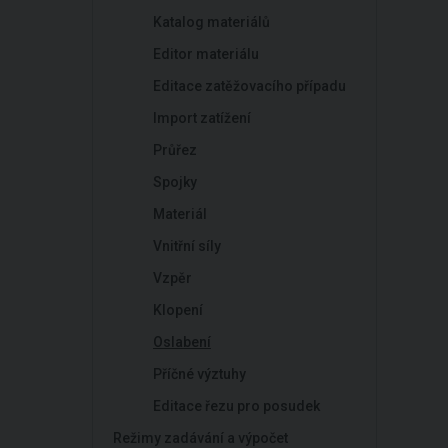
Katalog materiálů
Editor materiálu
Editace zatěžovacího případu
Import zatížení
Průřez
Spojky
Materiál
Vnitřní síly
Vzpěr
Klopení
Oslabení
Příčné výztuhy
Editace řezu pro posudek
Režimy zadávání a výpočet