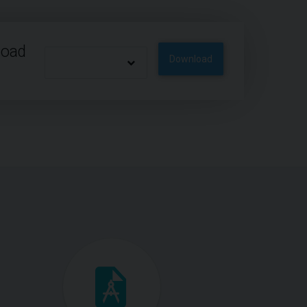
load
Download