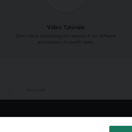
Video Tutorials
Short videos showcasing the features of our software
and solutions to specific tasks.
Online Help
LinkedIn