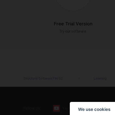
Free Trial Version
Try our software.
Structural Software FIN EC
Learning
Follow Us:
Youtube
Facebook
We use cookies