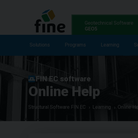
Geotechnical Software
GEO5
Solutions
Solutions
Features
Programs
Programs
Learning
S
L
FIN EC software
Online Help
Structural Software FIN EC
Learning
Online H