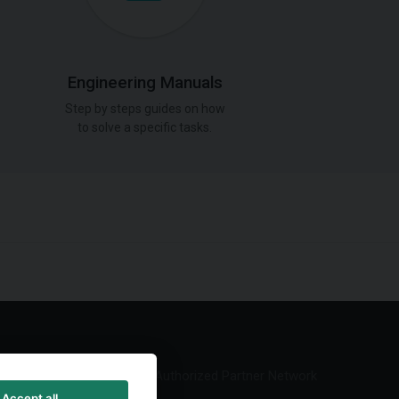
Engineering Manuals
Step by steps guides on how
to solve a specific tasks.
Authorized Partner Network
Accept all