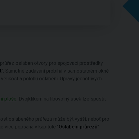
 průřez oslaben otvory pro spojovací prostředky.
t
". Samotné zadávání probíhá v samostatném okně
 velikost a polohu oslabení. Úpravy jednotlivých
ní ploše
. Dvojklikem na libovolný úsek lze spustit
nost oslabeného průřezu může být vyšší, neboť pro
je více popsána v kapitole "
Oslabení průřezů
"