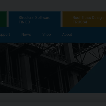
Structural Software
Roof Truss Design
FIN EC
TRUSS4
upport
earning
News
Support
Shop
News
About
Shop
About
elp