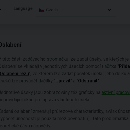
Language:
Czech
Oslabení
V této části zadávacího stromečku lze zadat úseky, ve kterých je
Oslabení se vkládají v jednotlivých úsecích pomocí tlačítka "
Přida
Oslabení řezu
", ve kterém lze zadat počátek úseku, jeho délku a
úseků lze provádět tlačítky "
Upravit
" a "
Odstranit"
.
Jednotlivé úseky jsou zobrazovány též graficky na
aktivní pracov
odpovídající okno pro úpravu vlastností úseku.
Zadaná oslabení zmenšují průřezové charakteristiky, avšak únos
výpočet únosnosti je použita mez pevnosti
f
. Tato problematika 
u
teoretické části nápovědy.