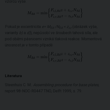
vzorců výše.
Pokud je excentricita
e= M
/N
< z
(obrázek výše,
Ed
Ed
c,r
varianty
b)
a
d)
), nepůsobí ve šroubech tahová síla, ale
pod oběmi pásnicemi vzniká tlaková reakce. Momentová
únosnost je v tomto případě
Literatura
Steenhuis C. M.:
Assembling procedure for base plates
,
report 98-NOC-R0447 TNO, Delft 1999, s. 79.