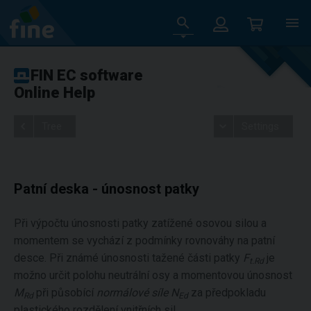
FIN EC software
Online Help
Tree
Settings
Patní deska - únosnost patky
Při výpočtu únosnosti patky zatížené osovou silou a
momentem se vychází z podmínky rovnováhy na patní
desce. Při známé únosnosti tažené části patky
F
je
t.Rd
možno určit polohu neutrální osy a momentovou únosnost
M
při působící
normálové síle N
za předpokladu
Rd
Ed
plastického rozdělení vnitřních sil