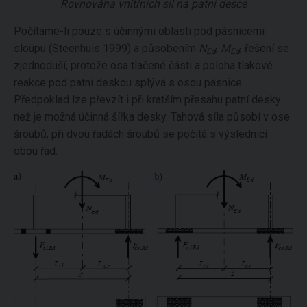
Rovnováha vnitřních sil na patní desce
Počítáme-li pouze s účinnými oblasti pod pásnicemi
sloupu (Steenhuis 1999) a působením
N
,
M
, řešení se
Ed
Ed
zjednoduší, protože osa tlačené části a poloha tlakové
reakce pod patní deskou splývá s osou pásnice.
Předpoklad lze převzít i při kratším přesahu patní desky
než je možná účinná šířka desky. Tahová síla působí v ose
šroubů, při dvou řadách šroubů se počítá s výslednicí
obou řad.