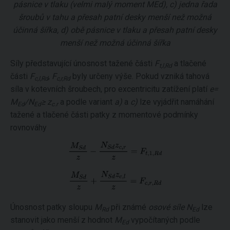
pásnice v tlaku (velmi malý moment MEd), c) jedna řada
šroubů v tahu a přesah patní desky menší než možná
účinná šířka, d) obě pásnice v tlaku a přesah patní desky
menší než možná účinná šířka
Síly představující únosnost tažené části
F
a tlačené
t,l,Rd
části
F
,
F
byly určeny výše. Pokud vzniká tahová
c,l,Rd
c,r,Rd
síla v kotevních šroubech, pro excentricitu zatížení platí
e=
M
/N
≥ z
a podle variant
a)
a
c)
lze vyjádřit namáhání
Ed
Ed
c.r
tažené a tlačené části patky z momentové podmínky
rovnováhy
Únosnost patky sloupu
M
při známé
osové síle
N
lze
Rd
Ed
stanovit jako menší z hodnot
M
vypočítaných podle
Ed