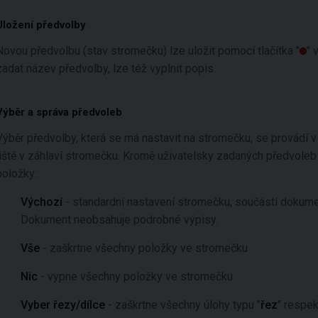
Uložení předvolby
Novou předvolbu (stav stromečku) lze uložit pomocí tlačítka "
" 
zadat název předvolby, lze též vyplnit popis.
Výběr a správa předvoleb
Výběr předvolby, která se má nastavit na stromečku, se provádí
liště v záhlaví stromečku. Kromě uživatelsky zadaných předvole
položky:
Výchozí
- standardní nastavení stromečku, součástí dokume
Dokument neobsahuje podrobné výpisy.
Vše
- zaškrtne všechny položky ve stromečku
Nic
- vypne všechny položky ve stromečku
Vyber řezy/dílce
- zaškrtne všechny úlohy typu "
řez
" respek