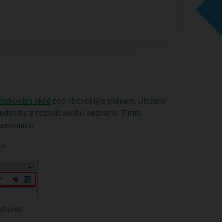
tiskovém okně
pod libovolným jménem. Uložený
ředvolby z rozbalovacího seznamu. Tímto
kumentace.
ku.
edvoleb