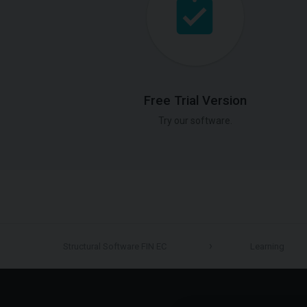
Free Trial Version
Try our software.
Structural Software FIN EC
Learning