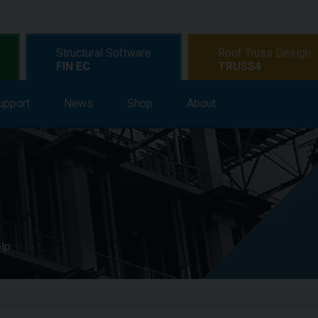
Structural Software
Roof Truss Design
FIN EC
TRUSS4
upport
earning
News
Support
Shop
News
About
Shop
About
elp