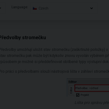
Language:
Czech
Předvolby stromečku
Předvolby umožňují uložit stav stromečku (zaškrtnuté položky) v
stav stromečku pak může být kdykoliv znovu vyvolán výběrem p
způsobem je možné si předdefinovat oblíbené typy výstupní do
Pro práci s předvolbami slouží nástrojová lišta v záhlaví stromeč
Lišta pro správu př