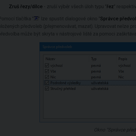
Zruš řezy/dílce
- zruší výběr všech úloh typu "
řez
" respekti
Pomocí tlačítka "
" lze spustit dialogové okno "
Správce předvo
uložených předvoleb (přejmenovávat, mazat). Upravovat nelze p
předvolba může být skryta v nástrojové liště za pomoci zaškrtáv
Okno "Správce před