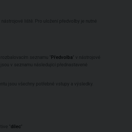
v nástrojové liště. Pro uložení předvolby je nutné
 v rozbalovacím seznamu "
Předvolba
" v nástrojové
b jsou v seznamu následující přednastavené
ntu jsou všechny potřebné vstupy a výsledky.
tive "
dílec
"