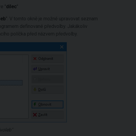
ve "
dílec
"
leb
". V tomto okně je možné upravovat seznam
rogramem definované předvolby. Jakákoliv
acího políčka před názvem předvolby.
voleb"