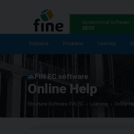
Geotechnical Software
GEO5
Solutions
Solutions
Features
Programs
Programs
Learning
S
L
FIN EC software
Online Help
Structural Software FIN EC
Learning
Online H