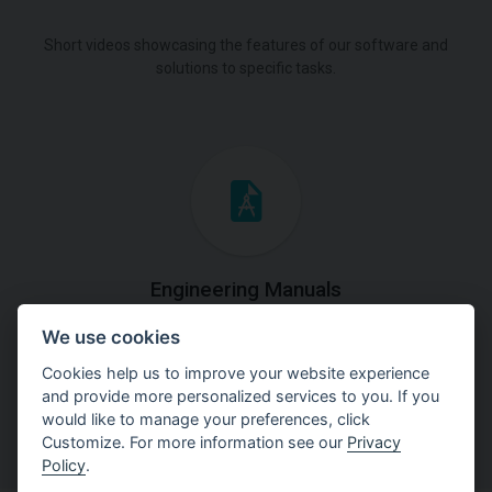
Short videos showcasing the features of our software and
solutions to specific tasks.
Engineering Manuals
We use cookies
Step by steps guides on how
to solve a specific tasks.
Cookies help us to improve your website experience
and provide more personalized services to you. If you
would like to manage your preferences, click
Customize. For more information see our
Privacy
Policy
.