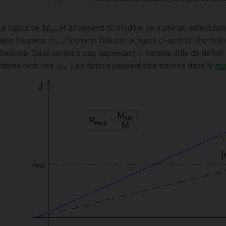
Le calcul de
M
et
M
dépend du modèle de matériau sélectionn
cur
dans l'espace
σ‘
-J
(comme l'illustre la figure ci-après). Une tel
m
Coulomb. Dans certains cas, cependant, il semble utile de définir
interne mobilisé
φ
. Les détails peuvent être trouvés dans le
ma
m