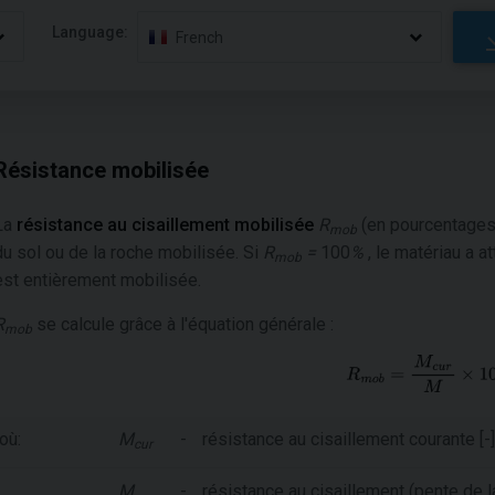
Language:
French
Résistance mobilisée
La
résistance au cisaillement mobilisée
R
(en pourcentages)
mob
du sol ou de la roche mobilisée. Si
R
=
100
%
, le matériau a at
mob
est entièrement mobilisée.
R
se calcule grâce à l'équation générale :
mob
où:
M
-
résistance au cisaillement courante [-]
cur
M
-
résistance au cisaillement (pente de la