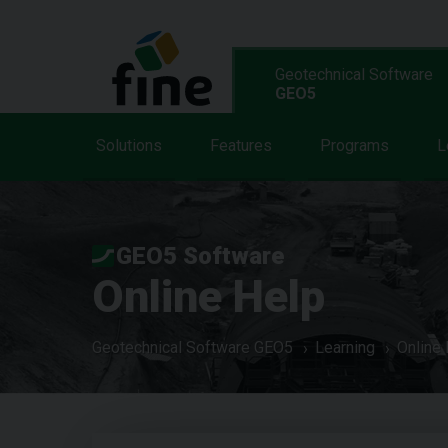
Geotechnical Software
GEO5
Solutions
Features
Programs
L
GEO5 Software
Online Help
Geotechnical Software GEO5
Learning
Online