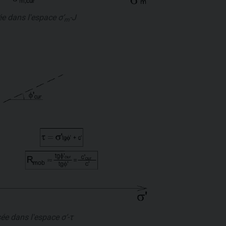
ée dans l'espace
σ‘
-J
m
sée dans l'espace
σ‘-τ