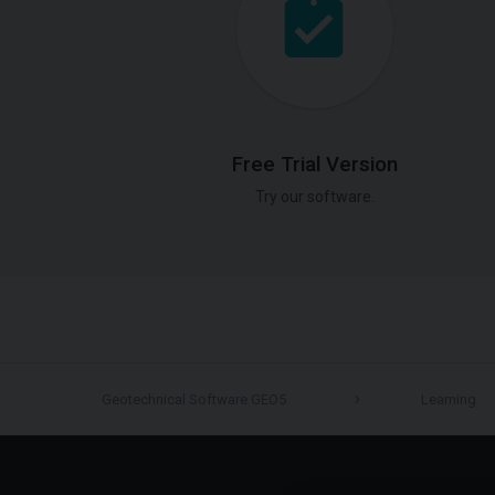
Free Trial Version
Try our software.
Geotechnical Software GEO5
Learning