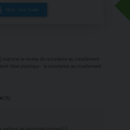
GEO5 - User Guide
 exprime le niveau de résistance au cisaillement
teint l'état plastique - la résistance au cisaillement
 surface de plasticité/rupture) [-]