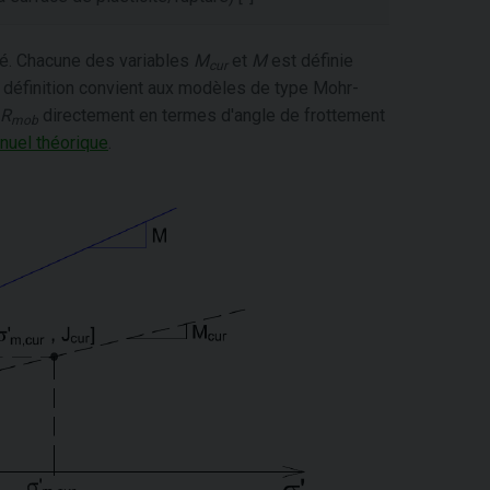
é. Chacune des variables
M
et
M
est définie
cur
le définition convient aux modèles de type Mohr-
R
directement en termes d'angle de frottement
mob
nuel théorique
.