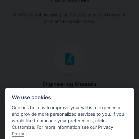
Short videos showcasing the features of our software and
solutions to specific tasks.
Engineering Manuals
We use cookies
Step by steps guides on how
to solve a specific tasks.
Cookies help us to improve your website experience
and provide more personalized services to you. If you
would like to manage your preferences, click
Customize. For more information see our
Privacy
Policy
.