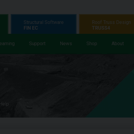
Structural Software
Roof Truss Design
FIN EC
TRUSS4
earning
Support
News
Shop
About
 Help