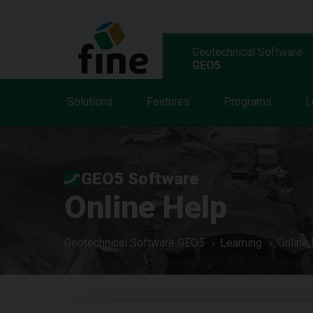
Geotechnical Software
GEO5
Solutions
Features
Programs
L
GEO5 Software
Online Help
Geotechnical Software GEO5
Learning
Online