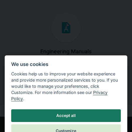
Engineering Manuals
We use cookies
Step by steps guides on how
to solve a specific tasks.
Cookies help us to improve your website experience
and provide more personalized services to you. If you
would like to manage your preferences, click
Customize. For more information see our
Privacy
Policy
.
Accept all
Customize