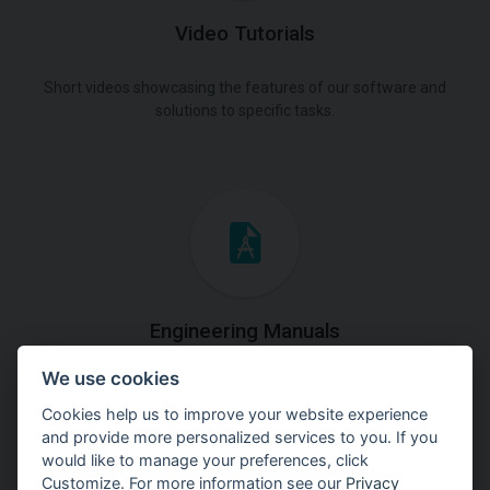
Video Tutorials
Short videos showcasing the features of our software and
solutions to specific tasks.
Engineering Manuals
We use cookies
Step by steps guides on how
to solve a specific tasks.
Cookies help us to improve your website experience
and provide more personalized services to you. If you
would like to manage your preferences, click
Customize. For more information see our
Privacy