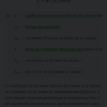
où :
K
-
coefficient de pression latérale des terres
dans l
C
-
facteur de correction
F
σ
-
contrainte effective au milieu de la couche
ef
δ
-
angle de frottement latéral du pieu
(entre le matér
f
-
résistance du fût dans la couche
i
s,i
A
-
aire du fût du pieu dans la couche
i
s,i
Le coefficient de pression latérale des terres
K
, le facteur
de correction
C
et l'angle de frottement latéral du pieu
δ
F
sont calculés automatiquement par le programme, mais il
est également possible de les saisir manuellement dans