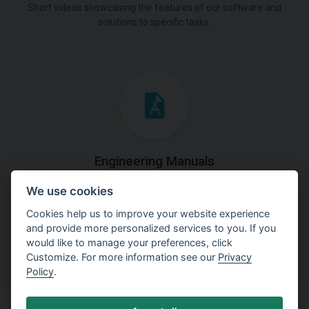
Short videos showcasing the features of our software and
solutions to specific tasks.
Engineering Manuals
We use cookies
Step by steps guides on how
to solve a specific tasks.
Cookies help us to improve your website experience
and provide more personalized services to you. If you
would like to manage your preferences, click
Customize. For more information see our
Privacy
Policy
.