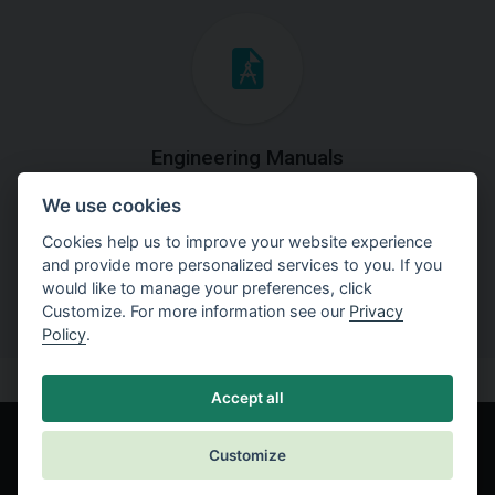
Engineering Manuals
We use cookies
Step by steps guides on how
to solve a specific tasks.
Cookies help us to improve your website experience
and provide more personalized services to you. If you
would like to manage your preferences, click
Customize. For more information see our
Privacy
Policy
.
Accept all
Customize
© Fine spol. s r.o.