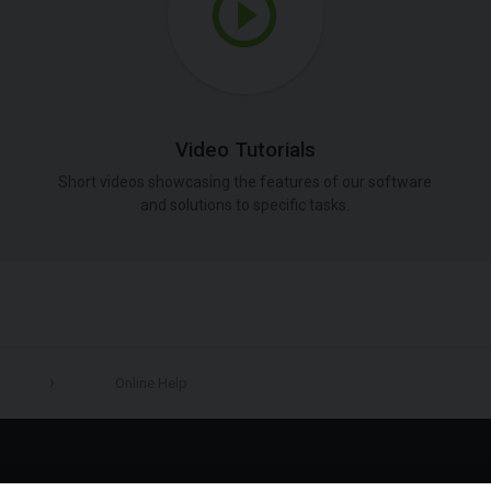
Video Tutorials
Short videos showcasing the features of our software
and solutions to specific tasks.
Online Help