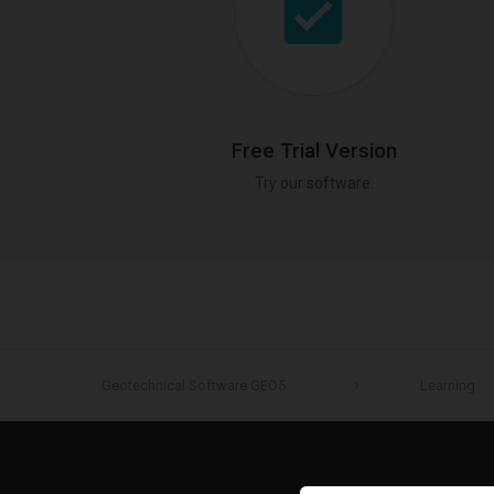
Free Trial Version
Try our software.
Geotechnical Software GEO5
Learning