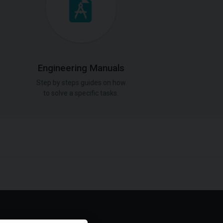
Engineering Manuals
Step by steps guides on how
to solve a specific tasks.