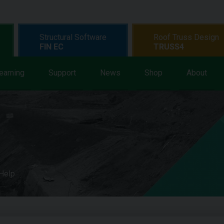
Structural Software
Roof Truss Design
FIN EC
TRUSS4
earning
Support
News
Shop
About
 Help