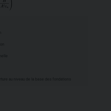
n
ion
melle
rture au niveau de la base des fondations