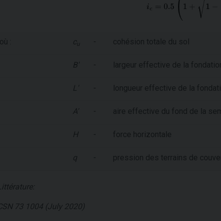
où :
c
-
cohésion totale du sol
u
B'
-
largeur effective de la fondatio
L'
-
longueur effective de la fondat
A'
-
aire effective du fond de la se
H
-
force horizontale
q
-
pression des terrains de couve
Littérature:
CSN 73 1004 (July 2020)