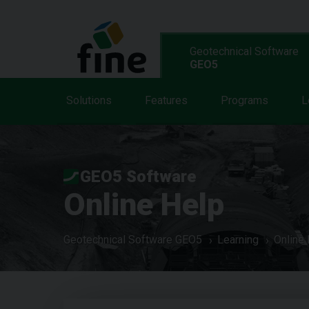
Geotechnical Software
GEO5
Solutions
Features
Programs
L
GEO5 Software
Online Help
Geotechnical Software GEO5
Learning
Online