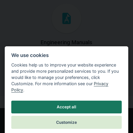
Engineering Manuals
We use cookies
Step by steps guides on how
to solve a specific tasks.
Cookies help us to improve your website experience
and provide more personalized services to you. If you
would like to manage your preferences, click
Customize. For more information see our
Privacy
Policy
.
Accept all
Customize
© Fine spol. s r.o.