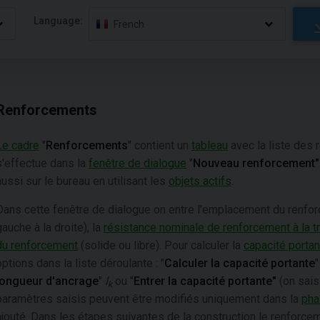
Language:
French
Renforcements
Le cadre
"
Renforcements
" contient un
tableau
avec la liste des 
s'effectue dans la
fenêtre de dialogue
"
Nouveau renforcement"
aussi sur le bureau en utilisant les
objets actifs
.
Dans cette fenêtre de dialogue on entre l'emplacement du renfor
gauche à la droite), la
résistance nominale de renforcement à la tr
du renforcement
(solide ou libre). Pour calculer la
capacité porta
options dans la liste déroulante : "
Calculer la capacité portante
"
longueur d'ancrage
"
l
ou "
Entrer la capacité portante"
(on sais
k
paramètres saisis peuvent être modifiés uniquement dans la
pha
ajouté. Dans les étapes suivantes de la construction le renforcem