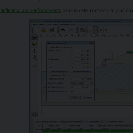
L'influence des renforcements
dans le calcul est décrite plus en d