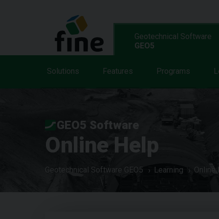
Geotechnical Software
GEO5
Solutions
Features
Programs
L
GEO5 Software
Online Help
Geotechnical Software GEO5
Learning
Online