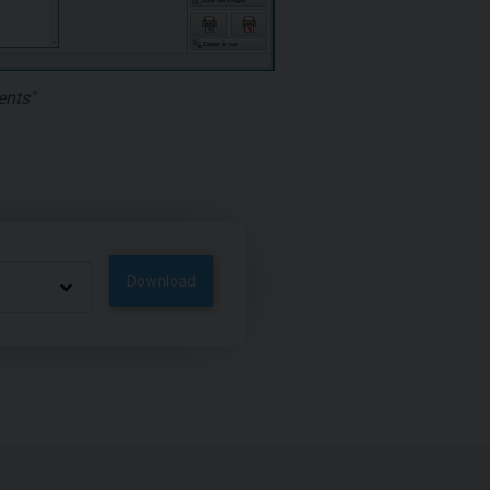
ents"
Download