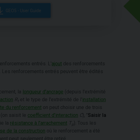
GEO5 - User Guide
renforcements entrés. L'
ajout
des renforcements
. Les renforcements entrés peuvent être édités
cement, la
longueur d'ancrage
(depuis l'extrémité
action
R
et le type de l'extrémité de l'
installation
t
nte du renforcement
on peut choisir une de trois
 (on saisit le
coefficient d'interaction
C
), "
Saisir la
ie la
résistance à l'arrachement
T
). Tous les
p
se de la construction
où le renforcement a été
ent peut seulement être retiré.