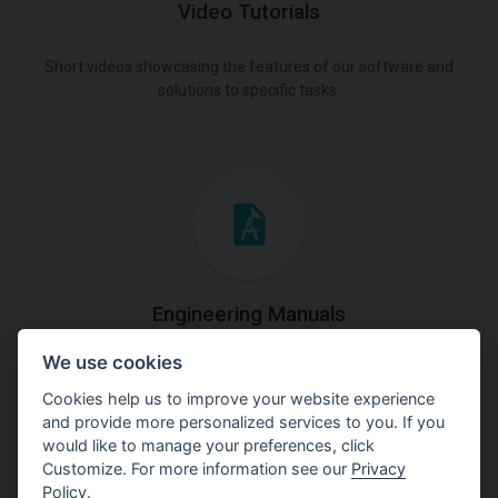
Video Tutorials
Short videos showcasing the features of our software and
solutions to specific tasks.
Engineering Manuals
We use cookies
Step by steps guides on how
to solve a specific tasks.
Cookies help us to improve your website experience
and provide more personalized services to you. If you
would like to manage your preferences, click
Customize. For more information see our
Privacy
Policy
.