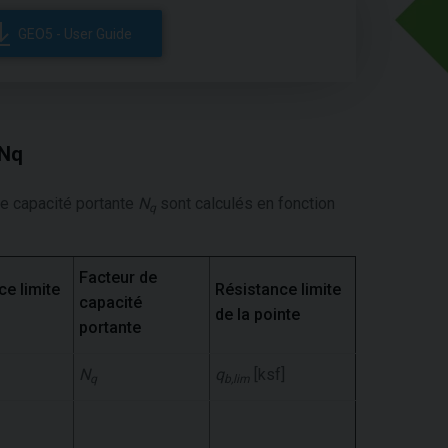
GEO5 - User Guide
 Nq
de capacité portante
N
sont calculés en fonction
q
Facteur de
ce limite
Résistance limite
capacité
de la pointe
portante
N
q
[ksf]
q
b,lim