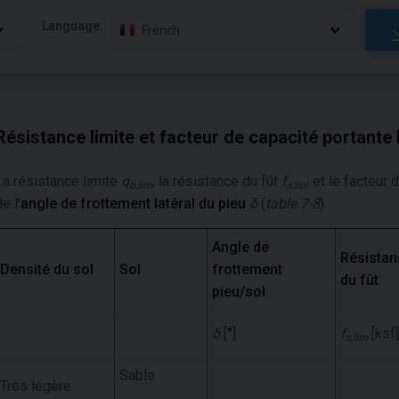
Language:
French
Résistance limite et facteur de capacité portante
La résistance limite
q
, la résistance du fût
f
et le facteur 
b,lim
s,lim
e l'
angle de frottement latéral du pieu
δ
(
table 7-8
).
Angle de
Résistan
Densité du sol
Sol
frottement
du fût
pieu/sol
δ
[
°
]
f
[ksf]
s,lim
Sable
Très légère