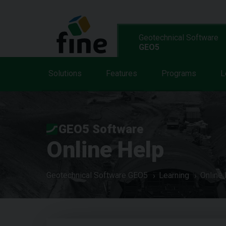
Geotechnical Software
GEO5
Solutions
Features
Programs
L
GEO5 Software
Online Help
Geotechnical Software GEO5
Learning
Online