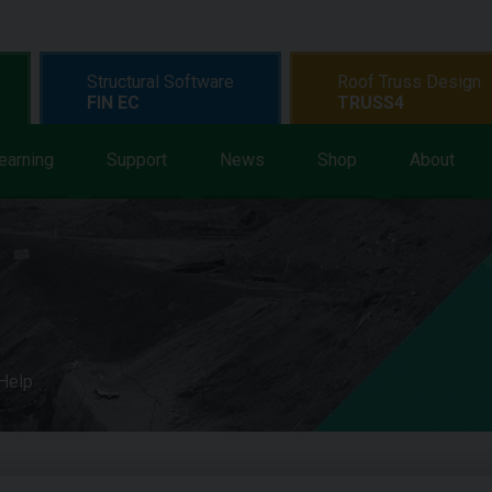
Structural Software
Roof Truss Design
FIN EC
TRUSS4
earning
Support
News
Shop
About
 Help