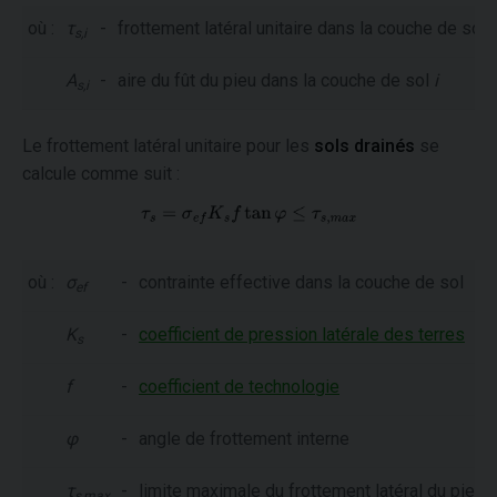
où :
τ
-
frottement latéral unitaire dans la couche de sol
i
s,i
A
-
aire du fût du pieu dans la couche de sol
i
s,i
Le frottement latéral unitaire pour les
sols drainés
se
calcule comme suit :
où :
σ
-
contrainte effective dans la couche de sol
ef
K
-
coefficient de pression latérale des terres
s
f
-
coefficient de technologie
φ
-
angle de frottement interne
τ
-
limite maximale du frottement latéral du pieu
s,max