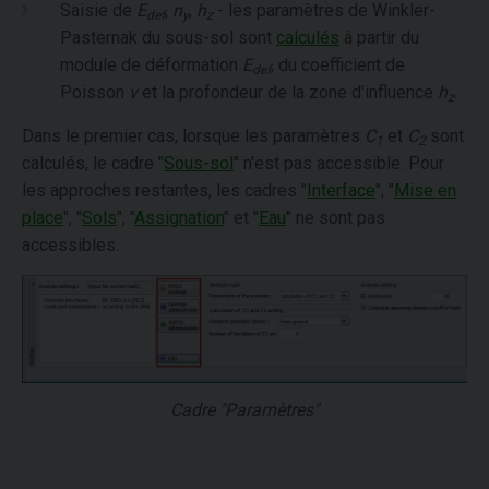
Saisie de
E
,
n
,
h
- les paramètres de Winkler-
def
y
z
Pasternak du sous-sol sont
calculés
à partir du
module de déformation
E
, du coefficient de
def
Poisson
ν
et la profondeur de la zone d'influence
h
.
z
Dans le premier cas, lorsque les paramètres
C
et
C
sont
1
2
calculés, le cadre "
Sous-sol
" n'est pas accessible. Pour
les approches restantes, les cadres "
Interface
", "
Mise en
place
", "
Sols
", "
Assignation
" et "
Eau
" ne sont pas
accessibles.
Cadre "Paramètres"