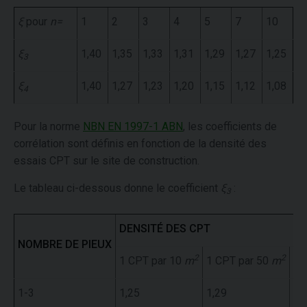
ξ
pour
n=
1
2
3
4
5
7
10
ξ
1,40
1,35
1,33
1,31
1,29
1,27
1,25
3
ξ
1,40
1,27
1,23
1,20
1,15
1,12
1,08
4
Pour la norme
NBN EN 1997-1 ABN
, les coefficients de
corrélation sont définis en fonction de la densité des
essais CPT sur le site de construction.
Le tableau ci-dessous donne le coefficient
ξ
:
3
DENSITÉ DES CPT
NOMBRE DE PIEUX
2
2
1 CPT par 10
m
1 CPT par 50
m
1 
1-3
1,25
1,29
1,