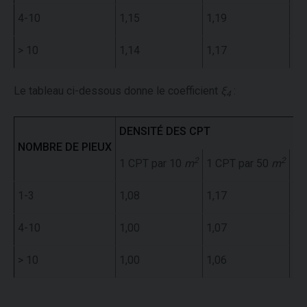
4-10
1,15
1,19
1,
> 10
1,14
1,17
1,
Le tableau ci-dessous donne le coefficient
ξ
:
4
DENSITÉ DES CPT
NOMBRE DE PIEUX
2
2
1 CPT par 10
m
1 CPT par 50
m
1 
1-3
1,08
1,17
1,
4-10
1,00
1,07
1,
> 10
1,00
1,06
1,