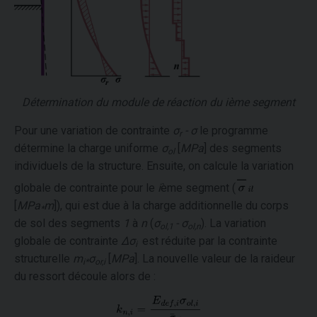
Détermination du module de réaction du
i
ème segment
Pour une variation de contrainte
σ
- σ
le programme
r
détermine la charge uniforme
σ
[
MPa
] des segments
ol
individuels de la structure. Ensuite, on calcule la variation
globale de contrainte pour le
i
ème segment (
[
MPa
m
]), qui est due à la charge additionnelle du corps
*
de sol des segments
1
à
n
(
σ
- σ
). La variation
ol,1
ol,n
globale de contrainte
Δσ
est réduite par la contrainte
i
structurelle
m
σ
[
MPa
]. La nouvelle valeur de la raideur
i*
or,i
du ressort découle alors de :