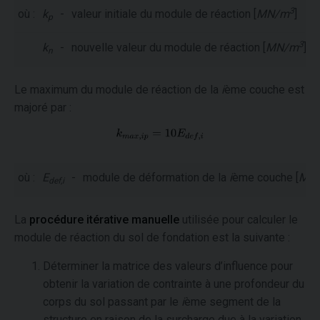
3
où :
k
-
valeur initiale du module de réaction [
MN/m
]
p
3
k
-
nouvelle valeur du module de réaction [
MN/m
]
n
Le maximum du module de réaction de la
i
ème couche est
majoré par :
où :
E
-
module de déformation de la
i
ème couche [
MP
def,i
La
procédure itérative manuelle
utilisée pour calculer le
module de réaction du sol de fondation est la suivante :
Déterminer la matrice des valeurs d’influence pour
obtenir la variation de contrainte à une profondeur du
corps du sol passant par le
i
ème segment de la
structure en raison de la surcharge due à la variation