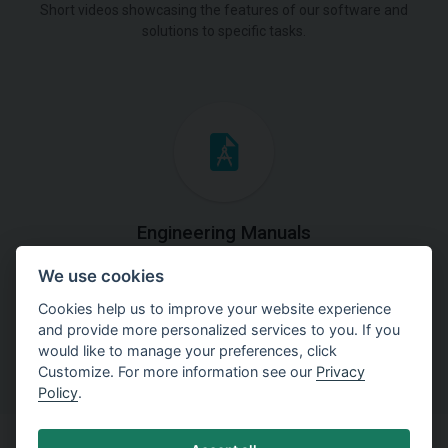
Short videos showcasing the features of our software and
solutions to specific tasks.
Engineering Manuals
We use cookies
Step by steps guides on how
to solve a specific tasks.
Cookies help us to improve your website experience
and provide more personalized services to you. If you
would like to manage your preferences, click
Customize. For more information see our
Privacy
Policy
.