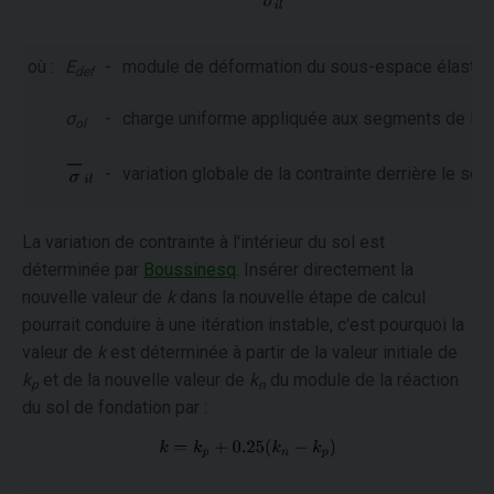
où :
E
-
module de déformation du sous-espace élastiqu
def
σ
-
charge uniforme appliquée aux segments de la st
ol
-
variation globale de la contrainte derrière le seg
La variation de contrainte à l'intérieur du sol est
déterminée par
Boussinesq
. Insérer directement la
nouvelle valeur de
k
dans la nouvelle étape de calcul
pourrait conduire à une itération instable, c'est pourquoi la
valeur de
k
est déterminée à partir de la valeur initiale de
k
et de la nouvelle valeur de
k
du module de la réaction
p
n
du sol de fondation par :