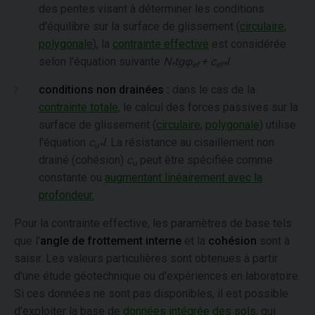
des pentes visant à déterminer les conditions
d'équilibre sur la surface de glissement (
circulaire
,
polygonale
), la
contrainte effective
est considérée
selon l'équation suivante
N
tgφ
+ c
l
.
*
ef
ef*
conditions non drainées :
dans le cas de la
contrainte totale
, le calcul des forces passives sur la
surface de glissement (
circulaire
,
polygonale
) utilise
l'équation
c
l
. La résistance au cisaillement non
u*
drainé (cohésion)
c
peut être spécifiée comme
u
constante ou
augmentant linéairement avec la
profondeur.
Pour la contrainte effective, les paramètres de base tels
que l'
angle de frottement interne
et la
cohésion
sont à
saisir. Les valeurs particulières sont obtenues à partir
d'une étude géotechnique ou d'expériences en laboratoire.
Si ces données ne sont pas disponibles, il est possible
d'exploiter la base de
données intégrée des sols
, qui