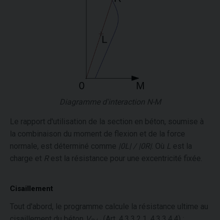
Diagramme d'interaction N-M
Le rapport d'utilisation de la section en béton, soumise à
la combinaison du moment de flexion et de la force
normale, est déterminé comme
|0L| / |0R|
. Où
L
est la
charge et
R
est la résistance pour une excentricité fixée.
Cisaillement
Tout d'abord, le programme calcule la résistance ultime au
cisaillement du béton
V
(Art. 4.3.3.2.1, 4.3.3.4.4) :