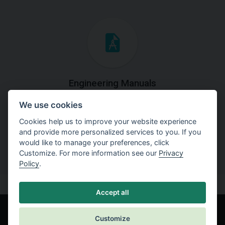
Engineering Manuals
We use cookies
Step by steps guides on how
to solve a specific tasks.
Cookies help us to improve your website experience
and provide more personalized services to you. If you
would like to manage your preferences, click
Customize. For more information see our
Privacy
Policy
.
Accept all
Customize
© Fine spol. s r.o.