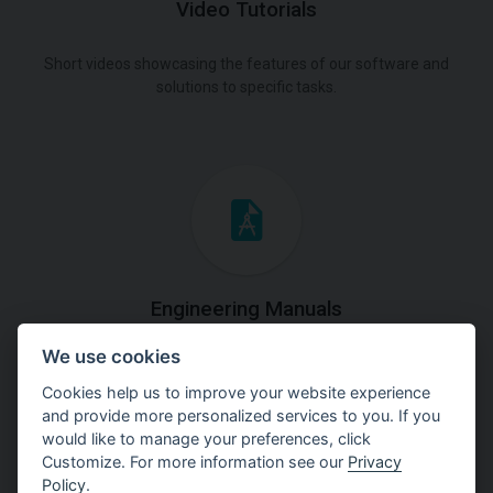
Video Tutorials
Short videos showcasing the features of our software and
solutions to specific tasks.
Engineering Manuals
We use cookies
Step by steps guides on how
to solve a specific tasks.
Cookies help us to improve your website experience
and provide more personalized services to you. If you
would like to manage your preferences, click
Customize. For more information see our
Privacy
Policy
.