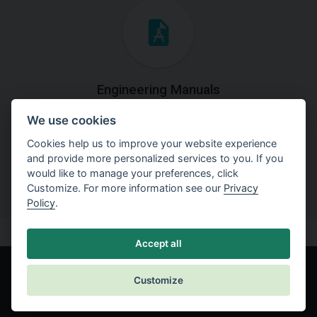
Engineering Manuals
We use cookies
Step by steps guides on how
to solve a specific tasks.
Cookies help us to improve your website experience
and provide more personalized services to you. If you
would like to manage your preferences, click
Customize. For more information see our
Privacy
Policy
.
Accept all
Customize
© Fine spol. s r.o.