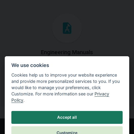
Engineering Manuals
We use cookies
Step by steps guides on how
to solve a specific tasks.
Cookies help us to improve your website experience
and provide more personalized services to you. If you
would like to manage your preferences, click
Customize. For more information see our
Privacy
Policy
.
Accept all
Customize