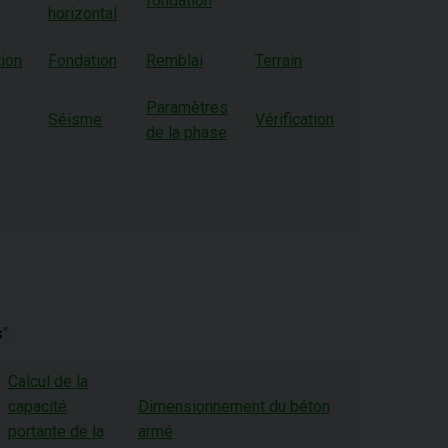
fondation
horizontal
ion
Fondation
Remblai
Terrain
Paramètres
Séisme
Vérification
de la phase
s
" :
Calcul de la
capacité
Dimensionnement du béton
portante de la
armé