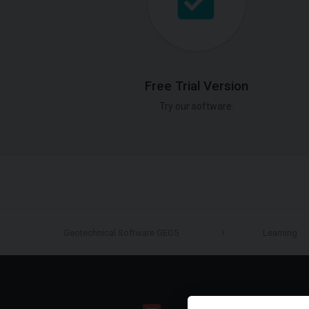
Free Trial Version
Try our software.
Geotechnical Software GEO5
Learning