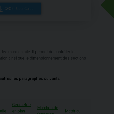
GEO5 - User Guide
es murs en aile. Il permet de contrôler le
dation ainsi que le dimensionnement des sections
autres les paragraphes suivants
:
Géométrie
Marches de
aile
en plan
Matériau