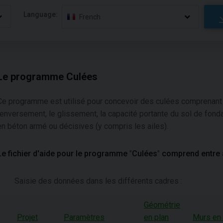
Language:
French
Le programme Culées
Ce programme est utilisé pour concevoir des culées comprenant d
renversement, le glissement, la capacité portante du sol de fon
en béton armé ou décisives (y compris les ailes).
Le fichier d'aide pour le programme
"
Culées
"
comprend entre 
Saisie des données dans les différents cadres :
Géométrie
Projet
Paramètres
en plan
Murs en 