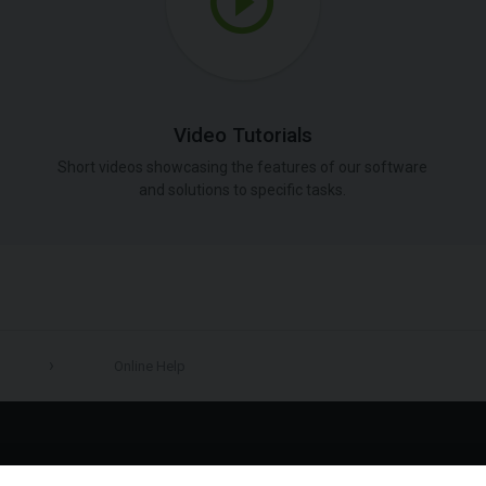
Video Tutorials
Short videos showcasing the features of our software
and solutions to specific tasks.
Online Help