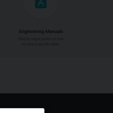
Engineering Manuals
Step by steps guides on how
to solve a specific tasks.