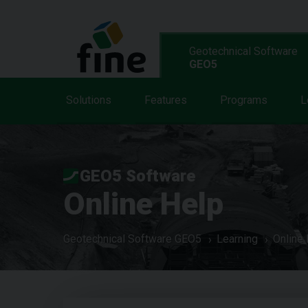
Geotechnical Software
GEO5
Solutions
Features
Programs
L
GEO5 Software
Online Help
Geotechnical Software GEO5
Learning
Online