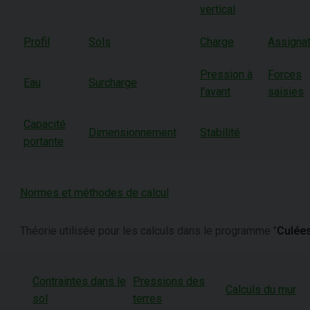
vertical
Profil
Sols
Charge
Assignat
Pression à
Forces
Eau
Surcharge
l'avant
saisies
Capacité
Dimensionnement
Stabilité
portante
Normes et méthodes de calcul
Théorie utilisée pour les calculs dans le programme "
Culée
Contraintes dans le
Pressions des
Calculs du mur
sol
terres