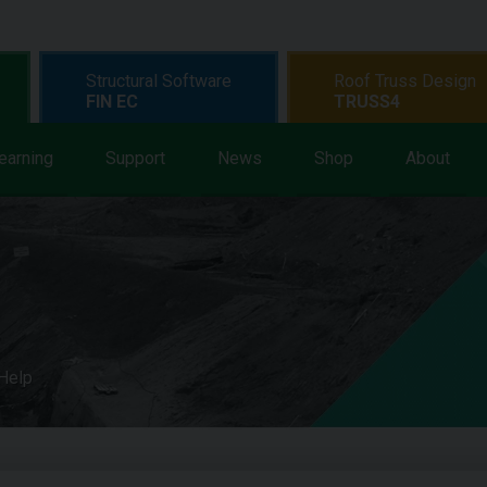
Structural Software
Roof Truss Design
FIN EC
TRUSS4
earning
Support
News
Shop
About
 Help